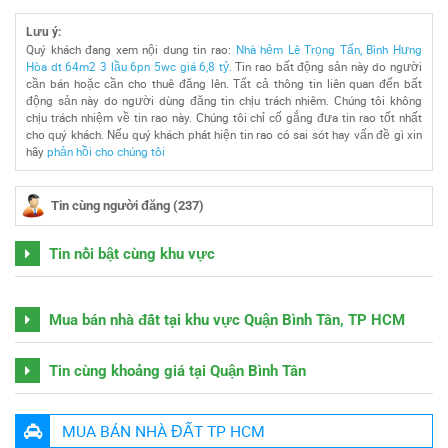
Lưu ý:
Quý khách đang xem nội dung tin rao:
Nhà hẻm Lê Trọng Tấn, Bình Hưng
Hòa dt 64m2 3 lầu 6pn 5wc giá 6,8 tỷ
. Tin rao bất động sản này do người
cần bán hoặc cần cho thuê đăng lên. Tất cả thông tin liên quan đến bất
động sản này do người dùng đăng tin chịu trách nhiêm. Chúng tôi không
chịu trách nhiệm về tin rao này. Chúng tôi chỉ cố gắng đưa tin rao tốt nhất
cho quý khách. Nếu quý khách phát hiện tin rao có sai sót hay vấn đề gì xin
hãy
phản hồi cho chúng tôi
Tin cùng người đăng (237)
Tin nổi bật cùng khu vực
Mua bán nhà đất tại khu vực Quận Bình Tân, TP HCM
Tin cùng khoảng giá tại Quận Bình Tân
MUA BÁN NHÀ ĐẤT TP HCM