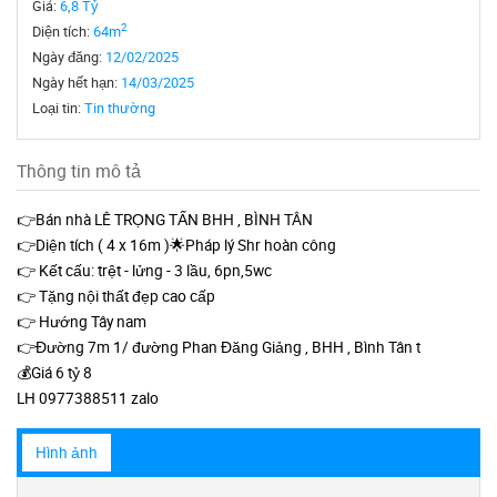
Giá:
6,8 Tỷ
2
Diện tích:
64m
Ngày đăng:
12/02/2025
Ngày hết hạn:
14/03/2025
Loại tin:
Tin thường
Thông tin mô tả
👉Bán nhà LÊ TRỌNG TẤN BHH , BÌNH TÂN
👉Diện tích ( 4 x 16m )🌟Pháp lý Shr hoàn công
👉 Kết cấu: trệt - lửng - 3 lầu, 6pn,5wc
👉 Tặng nội thất đẹp cao cấp
👉 Hướng Tây nam
👉Đường 7m 1/ đường Phan Đăng Giảng , BHH , Bình Tân t
💰Giá 6 tỷ 8
LH 0977388511 zalo
Hình ảnh