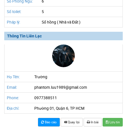
Số Phòng Ngủ:
6
Số toilet:
5
Pháp lý:
Sổ hồng ( Nhà và Đất )
Thông Tin Liên Lạc
Họ Tên:
Trường
Email:
phantom.luu1989@gmail.com
Phone:
0977388511
Địa chỉ:
Phường 01, Quận 6, TP HCM
Báo cáo
Quay lại
In bài
Lưu tin