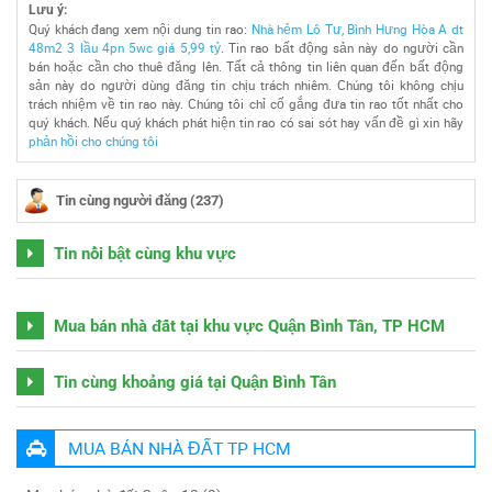
Lưu ý:
Quý khách đang xem nội dung tin rao:
Nhà hẻm Lô Tư, Bình Hưng Hòa A dt
48m2 3 lầu 4pn 5wc giá 5,99 tỷ
. Tin rao bất động sản này do người cần
bán hoặc cần cho thuê đăng lên. Tất cả thông tin liên quan đến bất động
sản này do người dùng đăng tin chịu trách nhiêm. Chúng tôi không chịu
trách nhiệm về tin rao này. Chúng tôi chỉ cố gắng đưa tin rao tốt nhất cho
quý khách. Nếu quý khách phát hiện tin rao có sai sót hay vấn đề gì xin hãy
phản hồi cho chúng tôi
Tin cùng người đăng (237)
Tin nổi bật cùng khu vực
Mua bán nhà đất tại khu vực Quận Bình Tân, TP HCM
Tin cùng khoảng giá tại Quận Bình Tân
MUA BÁN NHÀ ĐẤT TP HCM