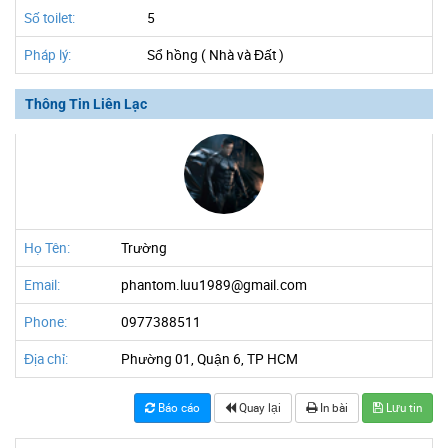
Số toilet:
5
Pháp lý:
Sổ hồng ( Nhà và Đất )
Thông Tin Liên Lạc
Họ Tên:
Trường
Email:
phantom.luu1989@gmail.com
Phone:
0977388511
Địa chỉ:
Phường 01, Quận 6, TP HCM
Báo cáo
Quay lại
In bài
Lưu tin