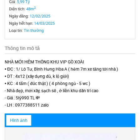
Giá:
5,99 Tỷ
2
Diện tích:
48m
Ngày đăng:
12/02/2025
Ngày hết hạn:
14/03/2025
Loại tin:
Tin thường
Thông tin mô tả
NHÀ MỚI HẺM THÔNG KHU VIP GÒ XOÀI
• ĐC : 1/ Lô Tư, Bình Hưng Hòa A ( hẻm 7m xe tăng tới nhà )
• DT : 4x12 (xây dựng đủ, k lộ giới)
• KC : 4 tấm ( đúc thật ) ( 4 phòng ngủ - 5 wc )
- Nhà đẹp, mới xây, sạch sẽ , ở liền khu dân trí cao
- Giá : 5tỷ990 TL 💸
- LH : 0977388511 zalo
Hình ảnh