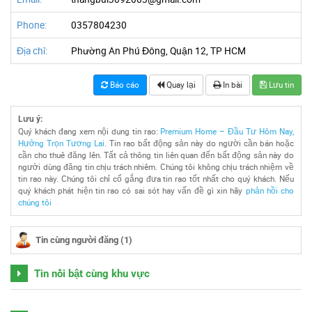
Phone:
0357804230
Địa chỉ:
Phường An Phú Đông, Quận 12, TP HCM
Báo cáo
Quay lại
In bài
Lưu tin
Lưu ý:
Quý khách đang xem nội dung tin rao:
Premium Home – Đầu Tư Hôm Nay,
Hưởng Trọn Tương Lai
. Tin rao bất động sản này do người cần bán hoặc
cần cho thuê đăng lên. Tất cả thông tin liên quan đến bất động sản này do
người dùng đăng tin chịu trách nhiêm. Chúng tôi không chịu trách nhiệm về
tin rao này. Chúng tôi chỉ cố gắng đưa tin rao tốt nhất cho quý khách. Nếu
quý khách phát hiện tin rao có sai sót hay vấn đề gì xin hãy
phản hồi cho
chúng tôi
Tin cùng người đăng (1)
Tin nổi bật cùng khu vực