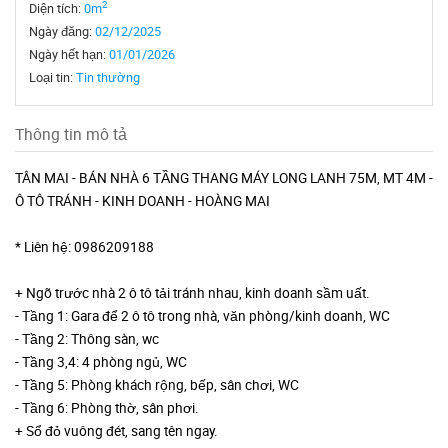
2
Diện tích:
0m
Ngày đăng:
02/12/2025
Ngày hết hạn:
01/01/2026
Loại tin:
Tin thường
Thông tin mô tả
TÂN MAI - BÁN NHÀ 6 TẦNG THANG MÁY LONG LANH 75M, MT 4M -
Ô TÔ TRÁNH - KINH DOANH - HOÀNG MAI
* Liên hệ: 0986209188
+ Ngõ trước nhà 2 ô tô tải tránh nhau, kinh doanh sầm uất.
- Tầng 1: Gara để 2 ô tô trong nhà, văn phòng/kinh doanh, WC
- Tầng 2: Thông sàn, wc
- Tầng 3,4: 4 phòng ngủ, WC
- Tầng 5: Phòng khách rộng, bếp, sân chơi, WC
- Tầng 6: Phòng thờ, sân phơi.
+ Sổ đỏ vuông đét, sang tên ngay.