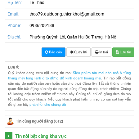
Họ Tên:
Le Thao
Email:
thao79.daiduong.thienkhoi@gmail.com
Phone:
0986209188
Địa chỉ:
Phường Quỳnh Lôi, Quận Hai Bà Trưng, Hà Nội
Báo cáo
Quay lại
In bài
Lưu tin
Lưu ý:
Quý khách đang xem nội dung tin rao:
Siêu phẩm tân mai bán nhà 6 tầng
thang máy long lanh ô tô dừng đỗ kinh doanh hoàng mai
. Tin rao bất động
sản này do người cần bán hoặc cần cho thuê đăng lên. Tất cả thông tin liên
quan đến bất động sản này do người dùng đăng tin chịu trách nhiêm. Chúng
tôi không chịu trách nhiệm về tin rao này. Chúng tôi chỉ cố gắng đưa tin rao
tốt nhất cho quý khách. Nếu quý khách phát hiện tin rao có sai sót hay vấn
đề gì xin hãy
phản hồi cho chúng tôi
Tin cùng người đăng (612)
Tin nổi bật cùng khu vực