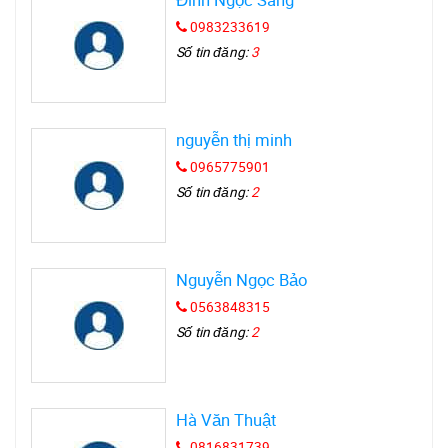
0983233619
Số tin đăng:
3
nguyễn thị minh
0965775901
Số tin đăng:
2
Nguyễn Ngọc Bảo
0563848315
Số tin đăng:
2
Hà Văn Thuật
0816831739