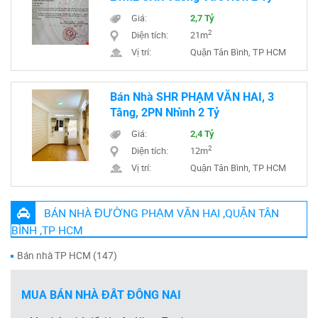
Giá:
2,7 Tỷ
2
Diện tích:
21m
Vị trí:
Quận Tân Bình, TP HCM
Bán Nhà SHR PHẠM VĂN HAI, 3
Tầng, 2PN Nhỉnh 2 Tỷ
Giá:
2,4 Tỷ
2
Diện tích:
12m
Vị trí:
Quận Tân Bình, TP HCM
BÁN NHÀ ĐƯỜNG PHẠM VĂN HAI ,QUẬN TÂN
BÌNH ,TP HCM
Bán nhà TP HCM (147)
MUA BÁN NHÀ ĐẤT ĐỒNG NAI