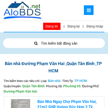
Đăng tin
|
Đăng ký
|
Đăng nhập
Tìm kiếm bất động sản
Bán nhà Đường Phạm Văn Hai ,Quận Tân Bình ,TP
HCM
Tìm kiếm theo các tiêu chí: Loại:
Bán nhà.
Tỉnh/Tp:
TP HCM
.
Quận/Huyện:
Quận Tân Bình
.
Phường Xã:
Phường 03.
Đường/Phố:
Đường Phạm Văn Hai
.
Bán Nhà Ngay Chợ Phạm Văn Hai,
21m2 SHR Vuông Vức Hơn 2 Tỷ