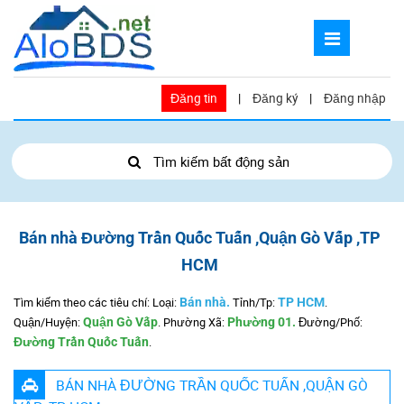
Đăng tin
|
Đăng ký
|
Đăng nhập
Tìm kiếm bất động sản
Bán nhà Đường Trần Quốc Tuấn ,Quận Gò Vấp ,TP
HCM
Tìm kiếm theo các tiêu chí: Loại:
Bán nhà.
Tỉnh/Tp:
TP HCM
.
Quận/Huyện:
Quận Gò Vấp
.
Phường Xã:
Phường 01.
Đường/Phố:
Đường Trần Quốc Tuấn
.
BÁN NHÀ ĐƯỜNG TRẦN QUỐC TUẤN ,QUẬN GÒ