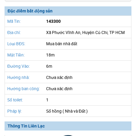
Đặc điểm bất động sản
Mã Tin:
143300
Địa chỉ:
Xã Phước Vĩnh An, Huyện Củ Chi, TP HCM
Loại BĐS:
Mua bán nhà đất
Mặt Tiền:
18m
Đường Vào:
6m
Hướng nhà:
Chưa xác định
Hướng ban công:
Chưa xác định
Số toilet:
1
Pháp lý:
Sổ hồng ( Nhà và Đất )
Thông Tin Liên Lạc