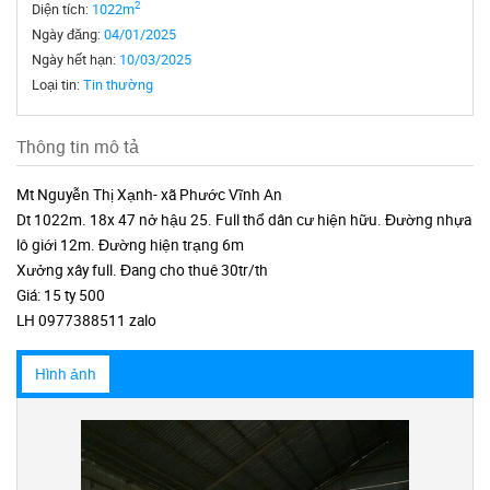
2
Diện tích:
1022m
Ngày đăng:
04/01/2025
Ngày hết hạn:
10/03/2025
Loại tin:
Tin thường
Thông tin mô tả
Mt Nguyễn Thị Xạnh- xã Phước Vĩnh An
Dt 1022m. 18x 47 nở hậu 25. Full thổ dân cư hiện hữu. Đường nhựa
lô giới 12m. Đường hiện trạng 6m
Xưởng xây full. Đang cho thuê 30tr/th
Giá: 15 ty 500
LH 0977388511 zalo
Hình ảnh