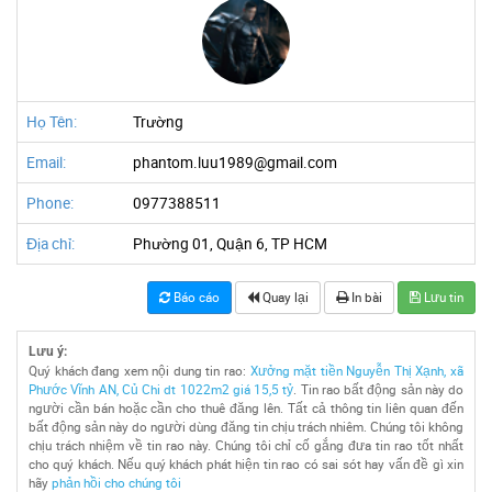
Họ Tên:
Trường
Email:
phantom.luu1989@gmail.com
Phone:
0977388511
Địa chỉ:
Phường 01, Quận 6, TP HCM
Báo cáo
Quay lại
In bài
Lưu tin
Lưu ý:
Quý khách đang xem nội dung tin rao:
Xưởng mặt tiền Nguyễn Thị Xạnh, xã
Phước Vĩnh AN, Củ Chi dt 1022m2 giá 15,5 tỷ
. Tin rao bất động sản này do
người cần bán hoặc cần cho thuê đăng lên. Tất cả thông tin liên quan đến
bất động sản này do người dùng đăng tin chịu trách nhiêm. Chúng tôi không
chịu trách nhiệm về tin rao này. Chúng tôi chỉ cố gắng đưa tin rao tốt nhất
cho quý khách. Nếu quý khách phát hiện tin rao có sai sót hay vấn đề gì xin
hãy
phản hồi cho chúng tôi