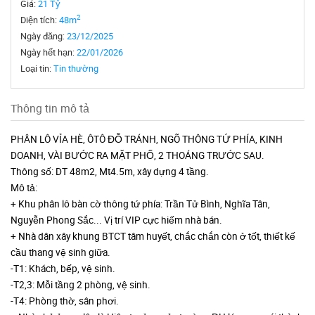
Giá:
21 Tỷ
2
Diện tích:
48m
Ngày đăng:
23/12/2025
Ngày hết hạn:
22/01/2026
Loại tin:
Tin thường
Thông tin mô tả
PHÂN LÔ VỈA HÈ, ÔTÔ ĐỖ TRÁNH, NGÕ THÔNG TỨ PHÍA, KINH
DOANH, VÀI BƯỚC RA MẶT PHỐ, 2 THOÁNG TRƯỚC SAU.
Thông số: DT 48m2, Mt4.5m, xây dựng 4 tầng.
Mô tả:
+ Khu phân lô bàn cờ thông tứ phía: Trần Tử Bình, Nghĩa Tân,
Nguyễn Phong Sắc... Vị trí VIP cực hiếm nhà bán.
+ Nhà dân xây khung BTCT tâm huyết, chắc chắn còn ở tốt, thiết kế
cầu thang vệ sinh giữa.
-T1: Khách, bếp, vệ sinh.
-T2,3: Mỗi tầng 2 phòng, vệ sinh.
-T4: Phòng thờ, sân phơi.