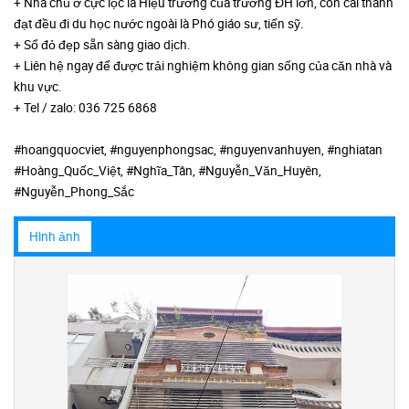
+ Nhà chủ ở cực lộc là Hiệu trưởng của trường ĐH lớn, con cái thành
đạt đều đi du học nước ngoài là Phó giáo sư, tiến sỹ.
+ Sổ đỏ đẹp sẵn sàng giao dịch.
+ Liên hệ ngay để được trải nghiệm không gian sống của căn nhà và
khu vực.
+ Tel / zalo: 036 725 6868
#hoangquocviet, #nguyenphongsac, #nguyenvanhuyen, #nghiatan
#Hoàng_Quốc_Việt, #Nghĩa_Tân, #Nguyễn_Văn_Huyên,
#Nguyễn_Phong_Sắc
Hình ảnh