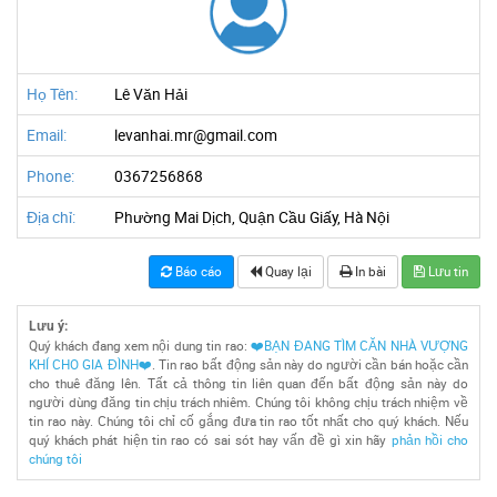
Họ Tên:
Lê Văn Hải
Email:
levanhai.mr@gmail.com
Phone:
0367256868
Địa chỉ:
Phường Mai Dịch, Quận Cầu Giấy, Hà Nội
Báo cáo
Quay lại
In bài
Lưu tin
Lưu ý:
Quý khách đang xem nội dung tin rao:
❤️BẠN ĐANG TÌM CĂN NHÀ VƯỢNG
KHÍ CHO GIA ĐÌNH❤️
. Tin rao bất động sản này do người cần bán hoặc cần
cho thuê đăng lên. Tất cả thông tin liên quan đến bất động sản này do
người dùng đăng tin chịu trách nhiêm. Chúng tôi không chịu trách nhiệm về
tin rao này. Chúng tôi chỉ cố gắng đưa tin rao tốt nhất cho quý khách. Nếu
quý khách phát hiện tin rao có sai sót hay vấn đề gì xin hãy
phản hồi cho
chúng tôi