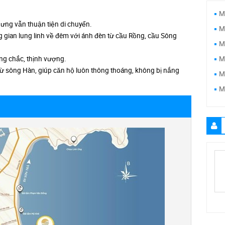
M
hưng vẫn thuận tiện di chuyển.
M
 gian lung linh về đêm với ánh đèn từ cầu Rồng, cầu Sông
M
ng chắc, thịnh vượng.
M
 sông Hàn, giúp căn hộ luôn thông thoáng, không bị nắng
M
M