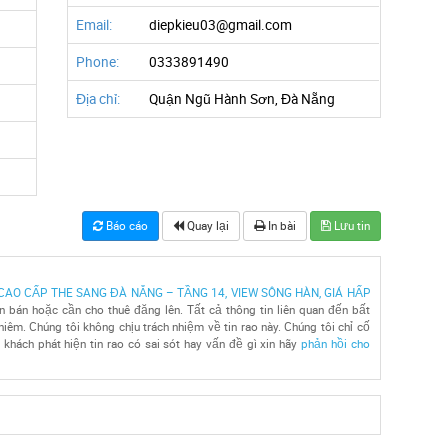
Email:
diepkieu03@gmail.com
Phone:
0333891490
Địa chỉ:
Quận Ngũ Hành Sơn, Đà Nẵng
Báo cáo
Quay lại
In bài
Lưu tin
CAO CẤP THE SANG ĐÀ NẴNG – TẦNG 14, VIEW SÔNG HÀN, GIÁ HẤP
n bán hoặc cần cho thuê đăng lên. Tất cả thông tin liên quan đến bất
iêm. Chúng tôi không chịu trách nhiệm về tin rao này. Chúng tôi chỉ cố
khách phát hiện tin rao có sai sót hay vấn đề gì xin hãy
phản hồi cho