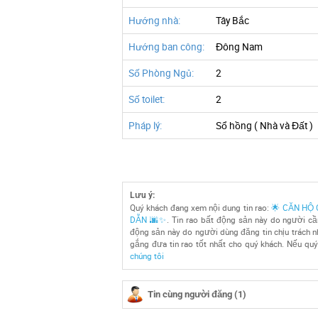
Hướng nhà:
Tây Bắc
Hướng ban công:
Đông Nam
Số Phòng Ngủ:
2
Số toilet:
2
Pháp lý:
Sổ hồng ( Nhà và Đất )
Lưu ý:
Quý khách đang xem nội dung tin rao:
🌟 CĂN HỘ 
DẪN 🌆✨
. Tin rao bất động sản này do người cầ
động sản này do người dùng đăng tin chịu trách nh
gắng đưa tin rao tốt nhất cho quý khách. Nếu quý 
chúng tôi
Tin cùng người đăng (1)