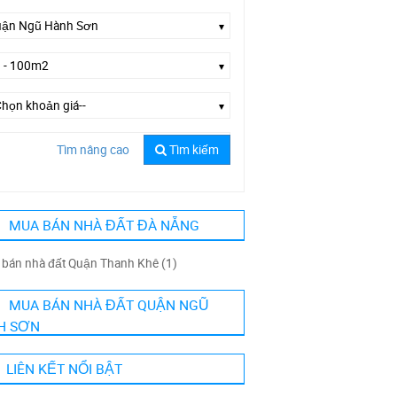
Tìm nâng cao
Tìm kiếm
ờng Phạm Kiệt
MUA BÁN NHÀ ĐẤT ĐÀ NẴNG
bán nhà đất Quận Thanh Khê (1)
MUA BÁN NHÀ ĐẤT QUẬN NGŨ
H SƠN
LIÊN KẾT NỔI BẬT