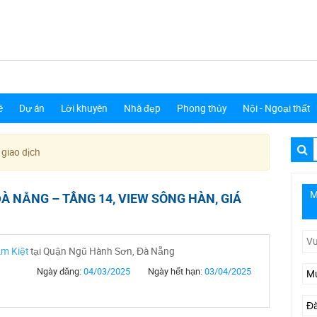
ê
Dự án
Lời khuyên
Nhà đẹp
Phong thủy
Nội - Ngoại thất
 giao dịch
M
À NẴNG – TẦNG 14, VIEW SÔNG HÀN, GIÁ
m Kiệt
tại Quận Ngũ Hành Sơn, Đà Nẵng
Ngày đăng:
04/03/2025
Ngày hết hạn:
03/04/2025