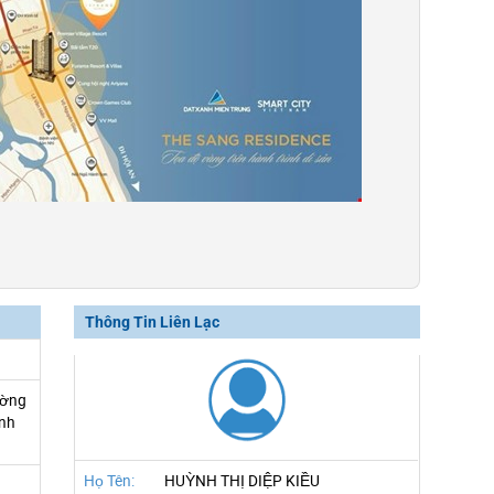
Thông Tin Liên Lạc
ường
nh
Họ Tên:
HUỲNH THỊ DIỆP KIỀU