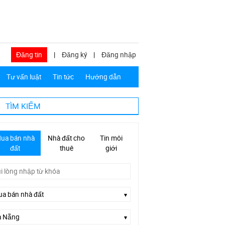
Đăng tin
|
Đăng ký
|
Đăng nhập
Tư vấn luật
Tin tức
Hướng dẫn
TÌM KIẾM
ua bán nhà
Nhà đất cho
Tin môi
đất
thuê
giới