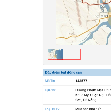
Đặc điểm bất động sản
Mã Tin:
143577
Địa chỉ:
Đường Phạm Kiệt, Ph
Khuê Mỹ, Quận Ngũ Hà
Sơn, Đà Nẵng
Loại BĐS:
Mua bán nhà đất