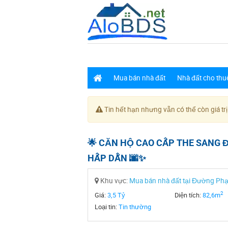
Mua bán nhà đất
Nhà đất cho thu
Tin hết hạn nhưng vẫn có thể còn giá trị
🌟 CĂN HỘ CAO CẤP THE SANG Đ
HẤP DẪN 🌆✨
Khu vực:
Mua bán nhà đất tại Đường Phạ
2
Giá:
3,5 Tỷ
Diện tích:
82,6m
Loại tin:
Tin thường