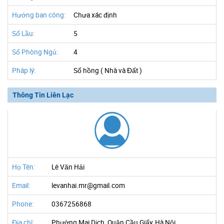
Hướng ban công:
Chưa xác định
Số Lầu:
5
Số Phòng Ngủ:
4
Pháp lý:
Sổ hồng ( Nhà và Đất )
Thông Tin Liên Lạc
Họ Tên:
Lê Văn Hải
Email:
levanhai.mr@gmail.com
Phone:
0367256868
Địa chỉ:
Phường Mai Dịch, Quận Cầu Giấy, Hà Nội