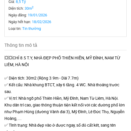
Giá:
8,5 Tỷ
2
Diện tích:
30m
Ngày đăng:
19/01/2026
Ngày hết hạn:
18/02/2026
Loại tin:
Tin thường
Thông tin mô tả
💥💥CHỈ 8.5 T.Y, NHÀ ĐẸP PHỐ THIÊN HIỀN, MỸ ĐÌNH, NAM TỪ
LIÊM, HÀ NỘI
✅ Diện tích: 30m2 (Rộng 3.9m - Dài 7.7m)
✅ Kết cấu: Nhà khung BTCT, xây 6 tầng. 4 WC. Nhà thoáng trước
sau.
✅ Vị trí: Nhà ngõ phố Thiên Hiền, Mỹ Đình, Nam Từ Liêm, Hà Nội.
Khu dân trí cao, giao thông thuận tiện kết nối với các đường phố lớn
như Phạm Hùng (đường Vành đai 3), Mỹ Đình, Lê Đức Thọ, Nguyễn
Hoàng, ...
✅ Tình trạng: Nhà đẹp vào ở được ngay, sổ đỏ cất két, sang tên