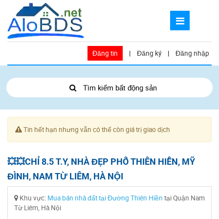
Đăng tin
|
Đăng ký
|
Đăng nhập
Tìm kiếm bất động sản
Tin hết hạn nhưng vẫn có thể còn giá trị giao dịch
💥💥CHỈ 8.5 T.Y, NHÀ ĐẸP PHỐ THIÊN HIỀN, MỸ
ĐÌNH, NAM TỪ LIÊM, HÀ NỘI
Khu vực:
Mua bán nhà đất tại Đường Thiên Hiền
tại Quận Nam
Từ Liêm, Hà Nội