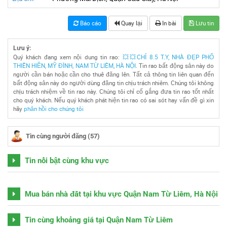
Báo cáo
Quay lại
In bài
Lưu tin
Lưu ý:
Quý khách đang xem nội dung tin rao:
💥💥CHỈ 8.5 T.Y, NHÀ ĐẸP PHỐ
THIÊN HIỀN, MỸ ĐÌNH, NAM TỪ LIÊM, HÀ NỘI
. Tin rao bất động sản này do
người cần bán hoặc cần cho thuê đăng lên. Tất cả thông tin liên quan đến
bất động sản này do người dùng đăng tin chịu trách nhiêm. Chúng tôi không
chịu trách nhiệm về tin rao này. Chúng tôi chỉ cố gắng đưa tin rao tốt nhất
cho quý khách. Nếu quý khách phát hiện tin rao có sai sót hay vấn đề gì xin
hãy
phản hồi cho chúng tôi
Tin cùng người đăng (57)
Tin nổi bật cùng khu vực
Mua bán nhà đất tại khu vực Quận Nam Từ Liêm, Hà Nội
Tin cùng khoảng giá tại Quận Nam Từ Liêm