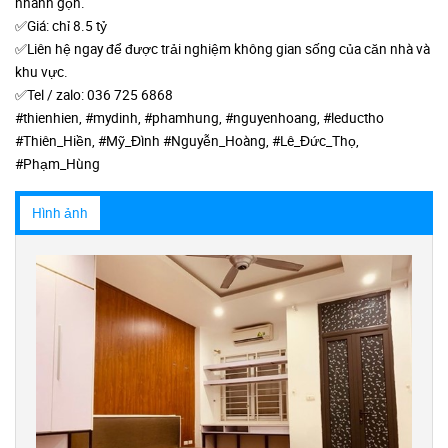
nhanh gọn.
✅Giá: chỉ 8.5 tỷ
✅Liên hệ ngay để được trải nghiệm không gian sống của căn nhà và
khu vực.
✅Tel / zalo: 036 725 6868
#thienhien, #mydinh, #phamhung, #nguyenhoang, #leductho
#Thiên_Hiền, #Mỹ_Đình #Nguyễn_Hoàng, #Lê_Đức_Thọ,
#Phạm_Hùng
Hình ảnh