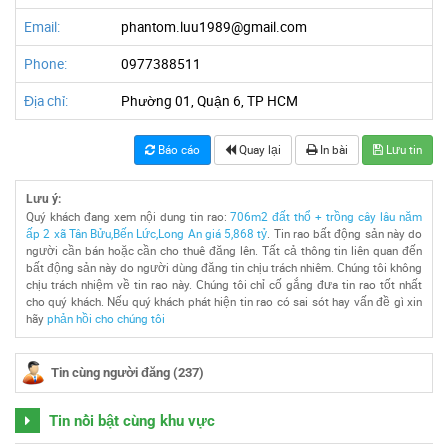
Email:
phantom.luu1989@gmail.com
Phone:
0977388511
Địa chỉ:
Phường 01, Quận 6, TP HCM
Báo cáo
Quay lại
In bài
Lưu tin
Lưu ý:
Quý khách đang xem nội dung tin rao:
706m2 đất thổ + trồng cây lâu năm
ấp 2 xã Tân Bửu,Bến Lức,Long An giá 5,868 tỷ
. Tin rao bất động sản này do
người cần bán hoặc cần cho thuê đăng lên. Tất cả thông tin liên quan đến
bất động sản này do người dùng đăng tin chịu trách nhiêm. Chúng tôi không
chịu trách nhiệm về tin rao này. Chúng tôi chỉ cố gắng đưa tin rao tốt nhất
cho quý khách. Nếu quý khách phát hiện tin rao có sai sót hay vấn đề gì xin
hãy
phản hồi cho chúng tôi
Tin cùng người đăng (237)
Tin nổi bật cùng khu vực