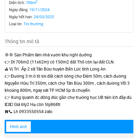
2
Diện tích:
706m
Ngày đăng:
19/11/2024
Ngày hết hạn:
24/03/2025
Loại tin:
Tin thường
Thông tin mô tả
💢💢 Sản Phẩm làm nhà vườn khu nghỉ dưỡng.
👉 Dt 706m2 (11x62m) có 150m2 đất Thổ còn lại đất CLN.
⛳️ Vị Trí : Ấp 2 xã Tân Bửu huyện Bến Lức tỉnh Long An.
👉 Đường 3 m ô tô tới đất cách sông chợ Đệm 50m, cách đường
Nguyễn Hữu Trí 350m, cách chợ Tân Bửu 300m , cách đường VĐ 3
khoảng 800m, ngay sát TP HCM 5p di chuyển.
👉 Xung quanh dc đông đúc gần chợ trường học UB tiện ích đầy đủ.
💵💵 Giá 6tỷ2 Hạ còn 5tỷ868tr
☎️📞 Lh 0933550554 zalo
Hình ảnh