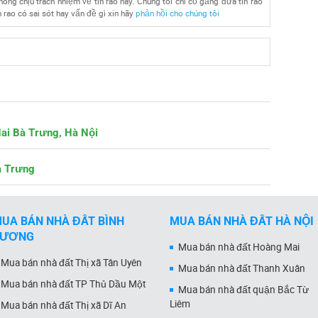
ông chịu trách nhiệm về tin rao này. Chúng tôi chỉ cố gắng đưa tin rao
 rao có sai sót hay vấn đề gì xin hãy
phản hồi cho chúng tôi
Hai Bà Trưng, Hà Nội
à Trưng
UA BÁN NHÀ ĐẤT BÌNH
MUA BÁN NHÀ ĐẤT HÀ NỘI
DƯƠNG
Mua bán nhà đất Hoàng Mai
Mua bán nhà đất Thị xã Tân Uyên
Mua bán nhà đất Thanh Xuân
Mua bán nhà đất TP Thủ Dầu Một
Mua bán nhà đất quận Bắc Từ
Liêm
Mua bán nhà đất Thị xã Dĩ An