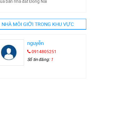
ua bán nhà đất Đồng Nai
NHÀ MÔI GIỚI TRONG KHU VỰC
nguyễn
0914805251
Số tin đăng:
1