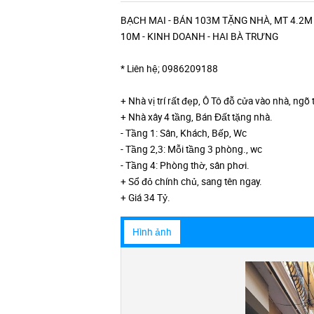
BẠCH MAI - BÁN 103M TẶNG NHÀ, MT 4.2M
10M - KINH DOANH - HAI BÀ TRƯNG
* Liên hệ; 0986209188
+ Nhà vị trí rất đẹp, Ô Tô đỗ cửa vào nhà, ng
+ Nhà xây 4 tầng, Bán Đất tặng nhà.
- Tầng 1: Sân, Khách, Bếp, Wc
- Tầng 2,3: Mỗi tầng 3 phòng., wc
- Tầng 4: Phòng thờ, sân phơi.
+ Sổ đỏ chính chủ, sang tên ngay.
+ Giá 34 Tỷ.
Hình ảnh