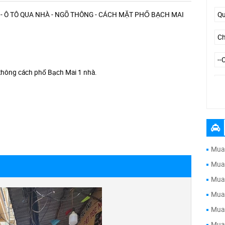
 - Ô TÔ QUA NHÀ - NGÕ THÔNG - CÁCH MẶT PHỐ BẠCH MAI
õ thông cách phố Bạch Mai 1 nhà.
--
Mua 
Mua 
Mua 
Mua 
Mua 
Mua 