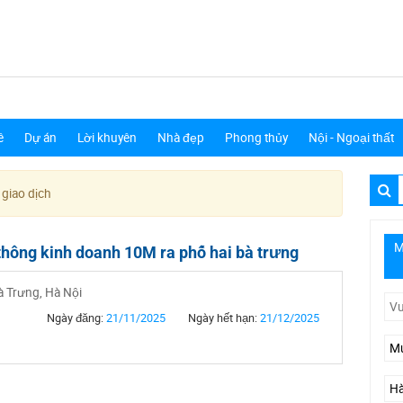
ê
Dự án
Lời khuyên
Nhà đẹp
Phong thủy
Nội - Ngoại thất
 giao dịch
M
thông kinh doanh 10M ra phố hai bà trưng
à Trưng, Hà Nội
Ngày đăng:
21/11/2025
Ngày hết hạn:
21/12/2025