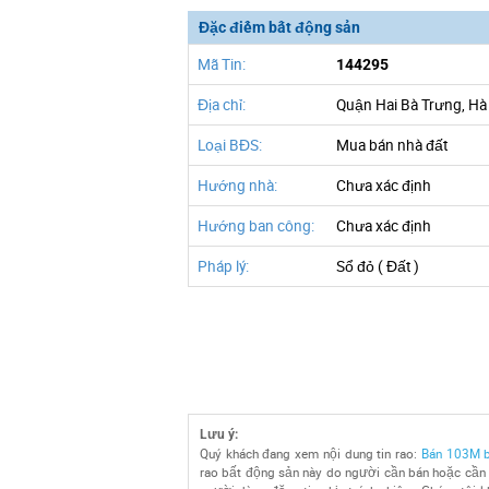
Đặc điểm bất động sản
Mã Tin:
144295
Địa chỉ:
Quận Hai Bà Trưng, Hà
Loại BĐS:
Mua bán nhà đất
Hướng nhà:
Chưa xác định
Hướng ban công:
Chưa xác định
Pháp lý:
Sổ đỏ ( Đất )
Lưu ý:
Quý khách đang xem nội dung tin rao:
Bán 103M b
rao bất động sản này do người cần bán hoặc cần c