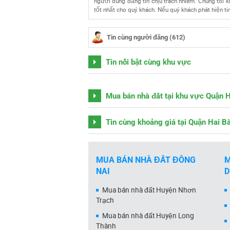
người dùng đăng tin chịu trách nhiêm. Chúng tôi kh
tốt nhất cho quý khách. Nếu quý khách phát hiện tin
Tin cùng người đăng (612)
Tin nổi bật cùng khu vực
Mua bán nhà đất tại khu vực Quận 
Tin cùng khoảng giá tại Quận Hai B
MUA BÁN NHÀ ĐẤT ĐỒNG
M
NAI
Mua bán nhà đất Huyện Nhơn
Trạch
Mua bán nhà đất Huyện Long
Thành