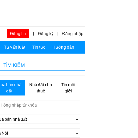
Đăng tin
|
Đăng ký
|
Đăng nhập
Tư vấn luật
Tin tức
Hướng dẫn
TÌM KIẾM
ua bán nhà
Nhà đất cho
Tin môi
đất
thuê
giới