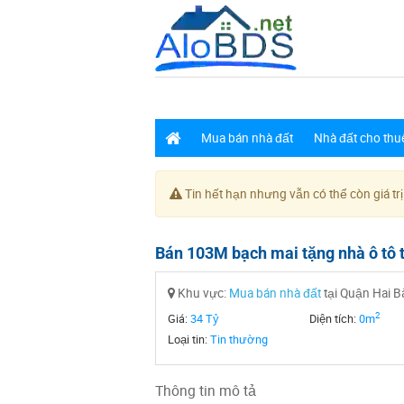
Mua bán nhà đất
Nhà đất cho thu
Tin hết hạn nhưng vẫn có thể còn giá trị
Bán 103M bạch mai tặng nhà ô tô 
Khu vực:
Mua bán nhà đất
tại Quận Hai B
2
Giá:
34 Tỷ
Diện tích:
0m
Loại tin:
Tin thường
Thông tin mô tả