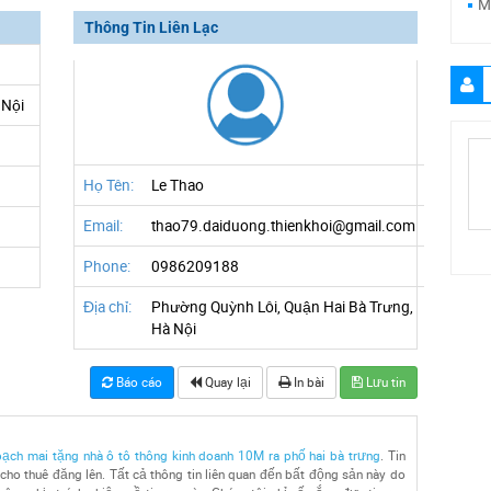
M
Thông Tin Liên Lạc
 Nội
Họ Tên:
Le Thao
Email:
thao79.daiduong.thienkhoi@gmail.com
Phone:
0986209188
Địa chỉ:
Phường Quỳnh Lôi, Quận Hai Bà Trưng,
Hà Nội
Báo cáo
Quay lại
In bài
Lưu tin
ạch mai tặng nhà ô tô thông kinh doanh 10M ra phố hai bà trưng
. Tin
ho thuê đăng lên. Tất cả thông tin liên quan đến bất động sản này do