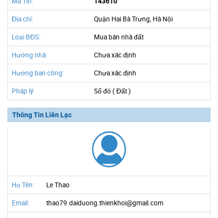
Mã Tin:
143610
Địa chỉ:
Quận Hai Bà Trưng, Hà Nội
Loại BĐS:
Mua bán nhà đất
Hướng nhà:
Chưa xác định
Hướng ban công:
Chưa xác định
Pháp lý:
Sổ đỏ ( Đất )
Thông Tin Liên Lạc
Họ Tên:
Le Thao
Email:
thao79.daiduong.thienkhoi@gmail.com