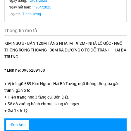
Ngày đăng:
12/03/2025
Ngày hết hạn:
11/04/2025
Loại tin:
Tin thường
Thông tin mô tả
KIM NGƯU - BÁN 120M TẶNG NHÀ, MT 9.2M - NHÀ LÔ GÓC - NGÕ
THÔNG RỘNG THOÁNG - 30M RA ĐƯỜNG Ô TÔ ĐỖ TRÁNH - HAI BÀ
TRƯNG
* Liên hệ: 0986209188
+ Vị trí ngõ 559 Kim Ngưu - Hai Bà Trưng, ngõ thông rộng, ba gác
tránh. gần ô tô.
+ Hiện trạng nhà 3 tầng cũ, Bán Đất.
+ Sổ đỏ vuông bánh chưng, sang tên ngay.
+ Giá 15.5 Tỷ.
Hình ảnh