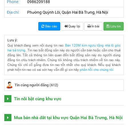
Phone:
0986209188
Địa chỉ:
Phường Quỳnh Lôi, Quận Hai Bà Trưng, Hà Nội
Báo cáo
Quay lại
In bài
Lưu tin
Lưu ý:
Quý khách đang xem nội dung tin rao:
Bán 120M kim ngưu tặng nhà lô góc
hai bà trưng
. Tin rao bất động sản này do người cần bán hoặc cần cho thuê
đăng lên. Tất cả thông tin liên quan đến bất động sản này do người dùng
đăng tin chịu trách nhiêm. Chúng tôi không chịu trách nhiệm về tin rao này.
Chúng tôi chỉ cố gắng đưa tin rao tốt nhất cho quý khách. Nếu quý khách
phát hiện tin rao có sai sót hay vấn đề gì xin hãy
phản hồi cho chúng tôi
Tin cùng người đăng (612)
Tin nổi bật cùng khu vực
Mua bán nhà đất tại khu vực Quận Hai Bà Trưng, Hà Nội