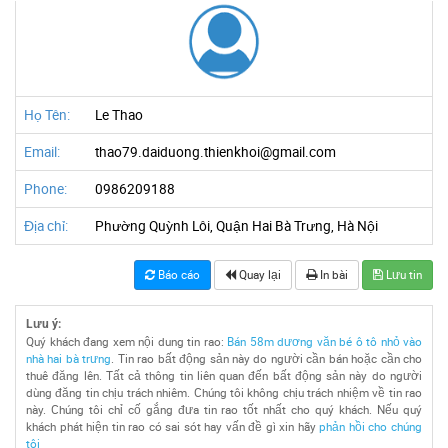
Họ Tên:
Le Thao
Email:
thao79.daiduong.thienkhoi@gmail.com
Phone:
0986209188
Địa chỉ:
Phường Quỳnh Lôi, Quận Hai Bà Trưng, Hà Nội
Báo cáo
Quay lại
In bài
Lưu tin
Lưu ý:
Quý khách đang xem nội dung tin rao:
Bán 58m dương văn bé ô tô nhỏ vào
nhà hai bà trưng
. Tin rao bất động sản này do người cần bán hoặc cần cho
thuê đăng lên. Tất cả thông tin liên quan đến bất động sản này do người
dùng đăng tin chịu trách nhiêm. Chúng tôi không chịu trách nhiệm về tin rao
này. Chúng tôi chỉ cố gắng đưa tin rao tốt nhất cho quý khách. Nếu quý
khách phát hiện tin rao có sai sót hay vấn đề gì xin hãy
phản hồi cho chúng
tôi