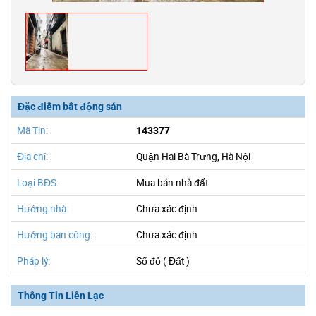
Đặc điểm bất động sản
Mã Tin:
143377
Địa chỉ:
Quận Hai Bà Trưng, Hà Nội
Loại BĐS:
Mua bán nhà đất
Hướng nhà:
Chưa xác định
Hướng ban công:
Chưa xác định
Pháp lý:
Sổ đỏ ( Đất )
Thông Tin Liên Lạc