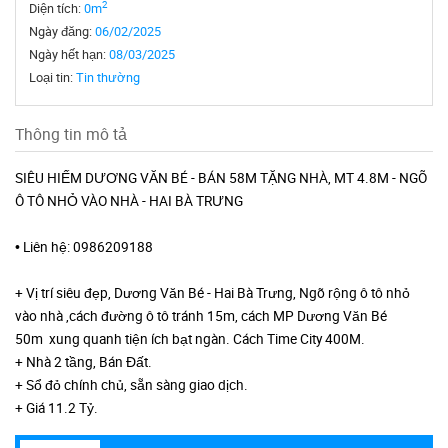
2
Diện tích:
0m
Ngày đăng:
06/02/2025
Ngày hết hạn:
08/03/2025
Loại tin:
Tin thường
Thông tin mô tả
SIÊU HIẾM DƯƠNG VĂN BÉ - BÁN 58M TẶNG NHÀ, MT 4.8M - NGÕ
Ô TÔ NHỎ VÀO NHÀ - HAI BÀ TRƯNG
• Liên hệ: 0986209188
+ Vị trí siêu đẹp, Dương Văn Bé - Hai Bà Trưng, Ngõ rộng ô tô nhỏ
vào nhà ,cách đường ô tô tránh 15m, cách MP Dương Văn Bé
50m xung quanh tiện ích bạt ngàn. Cách Time City 400M.
+ Nhà 2 tầng, Bán Đất.
+ Sổ đỏ chính chủ, sẵn sàng giao dịch.
+ Giá 11.2 Tỷ.