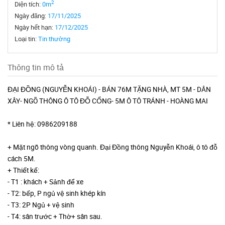
2
Diện tích:
0m
Ngày đăng:
17/11/2025
Ngày hết hạn:
17/12/2025
Loại tin:
Tin thường
Thông tin mô tả
ĐẠI ĐỒNG (NGUYỄN KHOÁI) - BÁN 76M TẶNG NHÀ, MT 5M - DÂN
XÂY- NGÕ THÔNG Ô TÔ ĐỖ CỔNG- 5M Ô TÔ TRÁNH - HOÀNG MAI
* Liên hệ: 0986209188
+ Mặt ngõ thông vòng quanh. Đại Đồng thông Nguyễn Khoái, ô tô đỗ
cách 5M.
+ Thiết kế:
- T1 : khách + Sảnh để xe
- T2: bếp, P ngủ vệ sinh khép kín
- T3: 2P Ngủ + vệ sinh
- T4: sân trước + Thờ+ sân sau.