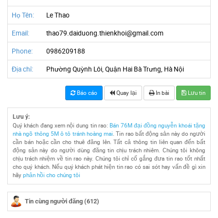
Họ Tên:
Le Thao
Email:
thao79.daiduong.thienkhoi@gmail.com
Phone:
0986209188
Địa chỉ:
Phường Quỳnh Lôi, Quận Hai Bà Trưng, Hà Nội
Báo cáo
Quay lại
In bài
Lưu tin
Lưu ý:
Quý khách đang xem nội dung tin rao:
Bán 76M đại đồng nguyễn khoái tặng
nhà ngõ thông 5M ô tô tránh hoàng mai
. Tin rao bất động sản này do người
cần bán hoặc cần cho thuê đăng lên. Tất cả thông tin liên quan đến bất
động sản này do người dùng đăng tin chịu trách nhiêm. Chúng tôi không
chịu trách nhiệm về tin rao này. Chúng tôi chỉ cố gắng đưa tin rao tốt nhất
cho quý khách. Nếu quý khách phát hiện tin rao có sai sót hay vấn đề gì xin
hãy
phản hồi cho chúng tôi
Tin cùng người đăng (612)