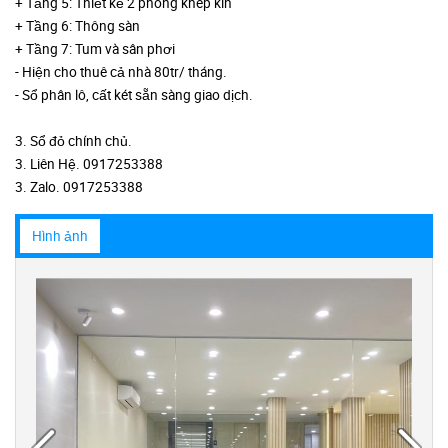
+ Tầng 5: Thiết kế 2 phòng khép kín
+ Tầng 6: Thông sàn
+ Tầng 7: Tum và sân phơi
- Hiện cho thuê cả nhà 80tr/ tháng.
- Sổ phân lô, cất két sẵn sàng giao dịch.
3. Sổ đỏ chính chủ.
3. Liên Hệ. 0917253388
3. Zalo. 0917253388
Hình ảnh