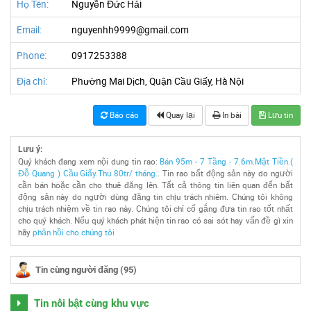
Họ Tên:
Nguyễn Đức Hải
Email:
nguyenhh9999@gmail.com
Phone:
0917253388
Địa chỉ:
Phường Mai Dịch, Quận Cầu Giấy, Hà Nội
Báo cáo
Quay lại
In bài
Lưu tin
Lưu ý:
Quý khách đang xem nội dung tin rao:
Bán 95m - 7 Tầng - 7.6m.Mặt Tiền.(
Đỗ Quang ) Cầu Giấy.Thu 80tr/ tháng.
. Tin rao bất động sản này do người
cần bán hoặc cần cho thuê đăng lên. Tất cả thông tin liên quan đến bất
động sản này do người dùng đăng tin chịu trách nhiêm. Chúng tôi không
chịu trách nhiệm về tin rao này. Chúng tôi chỉ cố gắng đưa tin rao tốt nhất
cho quý khách. Nếu quý khách phát hiện tin rao có sai sót hay vấn đề gì xin
hãy
phản hồi cho chúng tôi
Tin cùng người đăng (95)
Tin nổi bật cùng khu vực