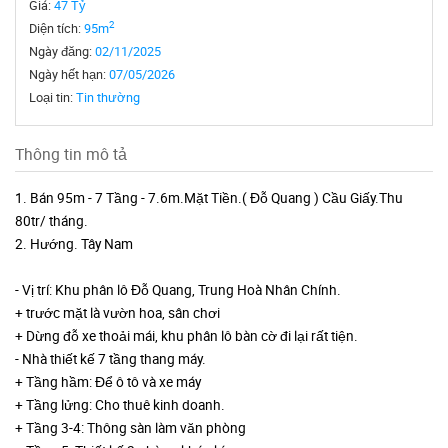
Giá:
47 Tỷ
2
Diện tích:
95m
Ngày đăng:
02/11/2025
Ngày hết hạn:
07/05/2026
Loại tin:
Tin thường
Thông tin mô tả
1. Bán 95m - 7 Tầng - 7.6m.Mặt Tiền.( Đỗ Quang ) Cầu Giấy.Thu
80tr/ tháng.
2. Hướng. Tây Nam
- Vị trí: Khu phân lô Đỗ Quang, Trung Hoà Nhân Chính.
+ trước mặt là vườn hoa, sân chơi
+ Dừng đỗ xe thoải mái, khu phân lô bàn cờ đi lại rất tiện.
- Nhà thiết kế 7 tầng thang máy.
+ Tầng hầm: Để ô tô và xe máy
+ Tầng lửng: Cho thuê kinh doanh.
+ Tầng 3-4: Thông sàn làm văn phòng