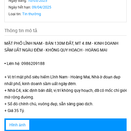
Ngày đăng:
10/03/2025
Ngày hết hạn:
09/04/2025
Loại tin:
Tin thường
Thông tin mô tả
MẶT PHỐ LĨNH NAM - BÁN 130M ĐẤT, MT 4.8M - KINH DOANH
SẦM UẤT NGÀU ĐÊM - KHÔNG QUY HOẠCH - HOÀNG MAI
• Liên hệ: 0986209188
+ Vị trí mặt phố siêu hiếm Lĩnh Nam - Hoàng Mai, Nhà ở đoạn đẹp
nhất phố, kinh doanh sầm uất ngày đêm.
+ Nhà C4, xác định bán đất, vị trí không quy hoạch, đã có mốc chỉ giới
mở rộng đường.
+ Sổ đỏ chính chủ, vuông đẹp, sẵn sàng giao dịch.
+ Giá 35 Tỷ.
Hình ảnh