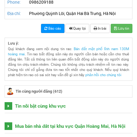
Phone:
0986209188
Địa chỉ:
Phường Quỳnh Lôi, Quận Hai Bà Trưng, Hà Nội
Báo cáo
Quay lại
In bài
Lưu tin
Lưu ý:
Quý khách đang xem nội dung tin rao:
Bán đất mặt phố lĩnh nam 130M
hoàng mai
. Tin rao bất động sản này do người cần bán hoặc cần cho thuê
đăng lên. Tất cả thông tin liên quan đến bất động sản này do người dùng
đăng tin chịu trách nhiêm. Chúng tôi không chịu trách nhiệm về tin rao này.
Chúng tôi chỉ cố gắng đưa tin rao tốt nhất cho quý khách. Nếu quý khách
phát hiện tin rao có sai sót hay vấn đề gì xin hãy
phản hồi cho chúng tôi
Tin cùng người đăng (612)
Tin nổi bật cùng khu vực
Mua bán nhà đất tại khu vực Quận Hoàng Mai, Hà Nội