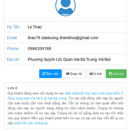
Họ Tên:
Le Thao
Email:
thao79.daiduong.thienkhoi@gmail.com
Phone:
0986209188
Địa chỉ:
Phường Quỳnh Lôi, Quận Hai Bà Trưng, Hà Nội
Báo cáo
Quay lại
In bài
Lưu tin
Lưu ý:
Quý khách đang xem nội dung tin rao:
Bán nhà biệt thự tam trinh siêu hiếm 5
tầng long lanh vỉa hè ô tô hai bà trưng
. Tin rao bất động sản này do người
cần bán hoặc cần cho thuê đăng lên. Tất cả thông tin liên quan đến bất
động sản này do người dùng đăng tin chịu trách nhiêm. Chúng tôi không
chịu trách nhiệm về tin rao này. Chúng tôi chỉ cố gắng đưa tin rao tốt nhất
cho quý khách. Nếu quý khách phát hiện tin rao có sai sót hay vấn đề gì xin
hãy
phản hồi cho chúng tôi