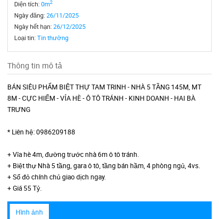
2
Diện tích:
0m
Ngày đăng:
26/11/2025
Ngày hết hạn:
26/12/2025
Loại tin:
Tin thường
Thông tin mô tả
BÁN SIÊU PHẨM BIỆT THỰ TAM TRINH - NHÀ 5 TẦNG 145M, MT
8M - CỰC HIẾM - VỈA HÈ - Ô TÔ TRÁNH - KINH DOANH - HAI BÀ
TRƯNG
* Liên hệ: 0986209188
+ Vỉa hè 4m, đường trước nhà 6m ô tô tránh.
+ Biệt thự Nhà 5 tầng, gara ô tô, tầng bán hầm, 4 phòng ngủ, 4vs.
+ Sổ đỏ chính chủ giao dịch ngay.
+ Giá 55 Tỷ.
Hình ảnh