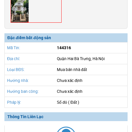
Đặc điểm bất động sản
Mã Tin:
144316
Địa chỉ:
Quận Hai Bà Trưng, Hà Nội
Loại BĐS:
Mua bán nhà đất
Hướng nhà:
Chưa xác định
Hướng ban công:
Chưa xác định
Pháp lý:
Sổ đỏ ( Đất )
Thông Tin Liên Lạc