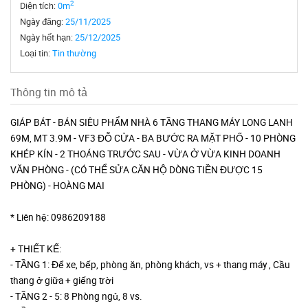
2
Diện tích:
0m
Ngày đăng:
25/11/2025
Ngày hết hạn:
25/12/2025
Loại tin:
Tin thường
Thông tin mô tả
GIÁP BÁT - BÁN SIÊU PHẨM NHÀ 6 TẦNG THANG MÁY LONG LANH
69M, MT 3.9M - VF3 ĐỖ CỬA - BA BƯỚC RA MẶT PHỐ - 10 PHÒNG
KHÉP KÍN - 2 THOÁNG TRƯỚC SAU - VỪA Ở VỪA KINH DOANH
VĂN PHÒNG - (CÓ THỂ SỬA CĂN HỘ DÒNG TIỀN ĐƯỢC 15
PHÒNG) - HOÀNG MAI
* Liên hệ: 0986209188
+ THIẾT KẾ:
- TẦNG 1: Để xe, bếp, phòng ăn, phòng khách, vs + thang máy , Cầu
thang ở giữa + giếng trời
- TẦNG 2 - 5: 8 Phòng ngủ, 8 vs.