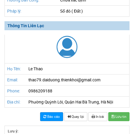
Hướng ban công:
Chưa xác định
Pháp lý:
Sổ đỏ ( Đất )
Thông Tin Liên Lạc
Họ Tên:
Le Thao
Email:
thao79.daiduong.thienkhoi@gmail.com
Phone:
0986209188
Địa chỉ:
Phường Quỳnh Lôi, Quận Hai Bà Trưng, Hà Nội
Báo cáo
Quay lại
In bài
Lưu tin
Lưu ý: