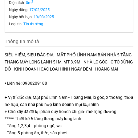
2
Diện tích:
0m
Ngày đăng:
17/02/2025
Ngày hết hạn:
19/03/2025
Loại tin:
Tin thường
Thông tin mô tả
SIÊU HIẾM, SIÊU ĐẮC ĐỊA - MẶT PHỐ LĨNH NAM BÁN NHÀ 5 TẦNG
THANG MÁY LONG LANH 51M, MT 3.9M - NHÀ LÔ GÓC - Ô TÔ DỪNG
ĐỖ - KINH DOANH CÁC LOẠI HÌNH NGÀY ĐÊM - HOÀNG MAI
• Liên hệ: 0986209188
+ Vị trí đắc địa, Mặt phố Lĩnh Nam - Hoàng Mai, lô góc, 2 thoáng, thửa
nở hậu, căn nhà phù hợp kinh doanh mọi loại hình.
+ Chủ xây đã để lại phần quy hoạch chỉ giới mở rộng đường.
***** Thiết kế 5 tầng thang máy long lanh.
- Tầng 1,2,3,4 : phòng ngủ, wc
- Tầng 5 phòng ăn, thờ , sân phơi.