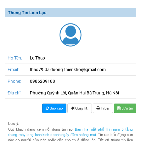
Thông Tin Liên Lạc
Họ Tên:
Le Thao
Email:
thao79.daiduong.thienkhoi@gmail.com
Phone:
0986209188
Địa chỉ:
Phường Quỳnh Lôi, Quận Hai Bà Trưng, Hà Nội
Báo cáo
Quay lại
In bài
Lưu tin
Lưu ý:
Quý khách đang xem nội dung tin rao:
Bán nhà mặt phố lĩnh nam 5 tầng
thang máy long lanh kinh doanh ngày đêm hoàng mai
. Tin rao bất động sản
này do người cần bán hoặc cần cho thuê đăng lên. Tất cả thông tin liên