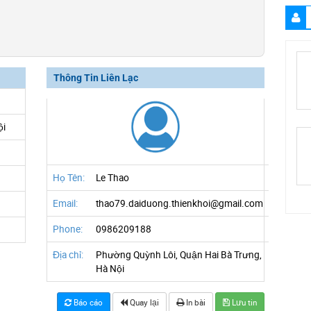
Thông Tin Liên Lạc
ội
Họ Tên:
Le Thao
Email:
thao79.daiduong.thienkhoi@gmail.com
Phone:
0986209188
Địa chỉ:
Phường Quỳnh Lôi, Quận Hai Bà Trưng,
Hà Nội
Báo cáo
Quay lại
In bài
Lưu tin