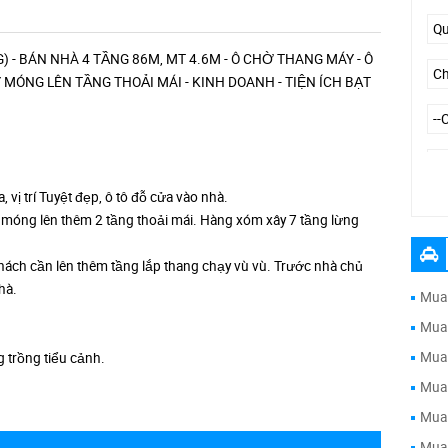
- BÁN NHÀ 4 TẦNG 86M, MT 4.6M - Ô CHỜ THANG MÁY - Ô
 MÓNG LÊN TẦNG THOẢI MÁI - KINH DOANH - TIỆN ÍCH BẠT
vị trí Tuyệt đẹp, ô tô đỗ cửa vào nhà.
--
, móng lên thêm 2 tầng thoải mái. Hàng xóm xây 7 tầng lừng
 khách cần lên thêm tầng lắp thang chạy vù vù. Trước nhà chủ
hà.
Mua 
Mua 
Mua 
g trồng tiểu cảnh.
Mua 
Mua 
Mua 