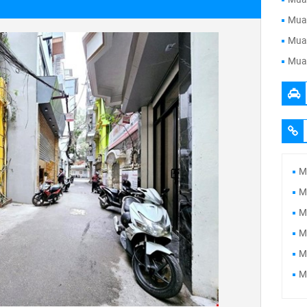
Mua 
Mua 
Mua 
M
M
M
M
M
M