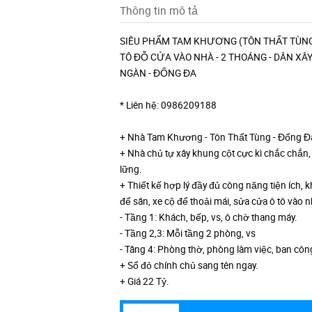
Thông tin mô tả
SIÊU PHẨM TAM KHƯƠNG (TÔN THẤT TÙNG) 
TÔ ĐỖ CỬA VÀO NHÀ - 2 THOÁNG - DÂN XÂY
NGÀN - ĐỐNG ĐA
* Liên hệ: 0986209188
+ Nhà Tam Khương - Tôn Thất Tùng - Đống Đa, 
+ Nhà chủ tự xây khung cột cực kì chắc chắn
lững.
+ Thiết kế hợp lý đầy đủ công năng tiện ích,
để sân, xe cộ để thoải mái, sửa cửa ô tô vào n
- Tầng 1: Khách, bếp, vs, ô chờ thang máy.
- Tầng 2,3: Mỗi tầng 2 phòng, vs
- Tâng 4: Phòng thờ, phòng làm việc, ban côn
+ Sổ đỏ chính chủ sang tên ngay.
+ Giá 22 Tỷ.