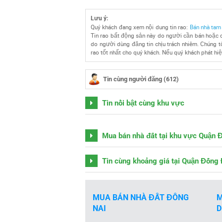
Lưu ý:
Quý khách đang xem nội dung tin rao:
Bán nhà tam
Tin rao bất động sản này do người cần bán hoặc c
do người dùng đăng tin chịu trách nhiêm. Chúng tô
rao tốt nhất cho quý khách. Nếu quý khách phát hiện
Tin cùng người đăng (612)
Tin nổi bật cùng khu vực
Mua bán nhà đất tại khu vực Quận 
Tin cùng khoảng giá tại Quận Đống
MUA BÁN NHÀ ĐẤT ĐỒNG
M
NAI