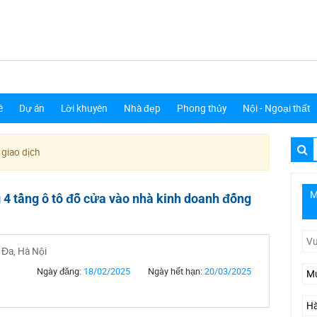
ê
Dự án
Lời khuyên
Nhà đẹp
Phong thủy
Nội - Ngoại thất
 giao dịch
M
 4 tầng ô tô đỗ cửa vào nhà kinh doanh đống
 Đa, Hà Nội
Ngày đăng:
18/02/2025
Ngày hết hạn:
20/03/2025