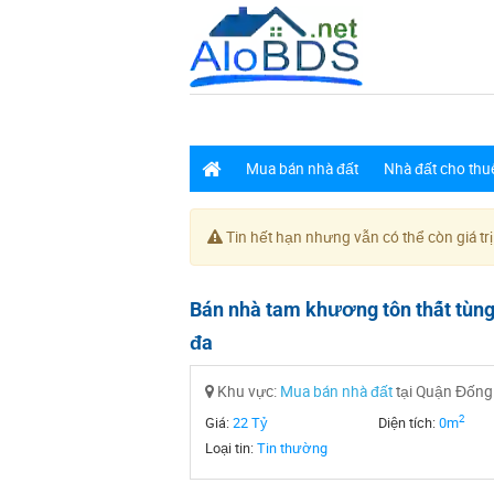
Mua bán nhà đất
Nhà đất cho thu
Tin hết hạn nhưng vẫn có thể còn giá trị
Bán nhà tam khương tôn thất tùng
đa
Khu vực:
Mua bán nhà đất
tại Quận Đống
2
Giá:
22 Tỷ
Diện tích:
0m
Loại tin:
Tin thường