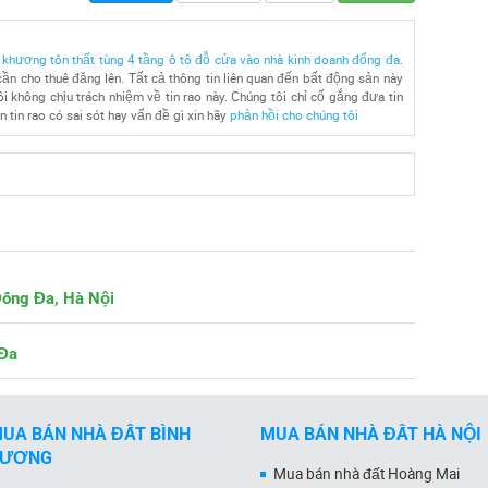
 khương tôn thất tùng 4 tầng ô tô đỗ cửa vào nhà kinh doanh đống đa
.
ần cho thuê đăng lên. Tất cả thông tin liên quan đến bất động sản này
i không chịu trách nhiệm về tin rao này. Chúng tôi chỉ cố gắng đưa tin
 tin rao có sai sót hay vấn đề gì xin hãy
phản hồi cho chúng tôi
Đống Đa, Hà Nội
 Đa
UA BÁN NHÀ ĐẤT BÌNH
MUA BÁN NHÀ ĐẤT HÀ NỘI
DƯƠNG
Mua bán nhà đất Hoàng Mai