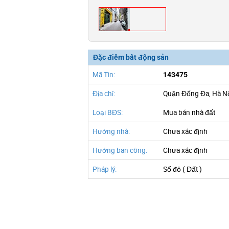
Đặc điểm bất động sản
Mã Tin:
143475
Địa chỉ:
Quận Đống Đa, Hà N
Loại BĐS:
Mua bán nhà đất
Hướng nhà:
Chưa xác định
Hướng ban công:
Chưa xác định
Pháp lý:
Sổ đỏ ( Đất )