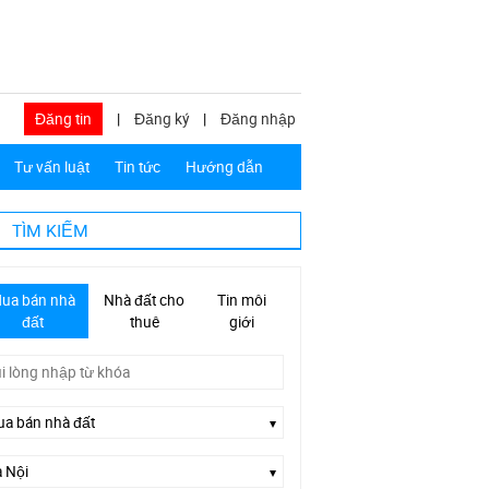
Đăng tin
|
Đăng ký
|
Đăng nhập
Tư vấn luật
Tin tức
Hướng dẫn
TÌM KIẾM
ua bán nhà
Nhà đất cho
Tin môi
đất
thuê
giới