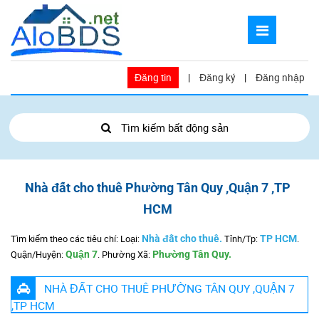
Đăng tin
|
Đăng ký
|
Đăng nhập
Tìm kiếm bất động sản
Nhà đất cho thuê Phường Tân Quy ,Quận 7 ,TP
HCM
Tìm kiếm theo các tiêu chí: Loại:
Nhà đất cho thuê.
Tỉnh/Tp:
TP HCM
.
Quận/Huyện:
Quận 7
.
Phường Xã:
Phường Tân Quy.
NHÀ ĐẤT CHO THUÊ PHƯỜNG TÂN QUY ,QUẬN 7
,TP HCM