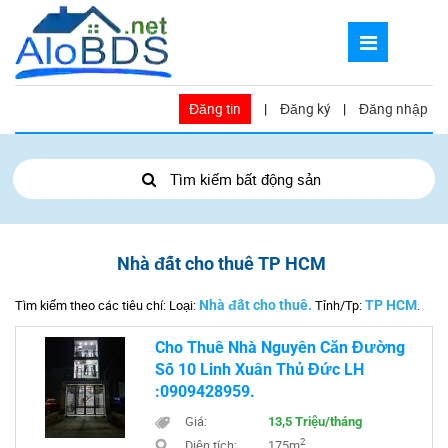
Đăng tin
|
Đăng ký
|
Đăng nhập
Tìm kiếm bất động sản
Nhà đất cho thuê TP HCM
Tìm kiếm theo các tiêu chí: Loại:
Nhà đất cho thuê.
Tỉnh/Tp:
TP HCM
.
Cho Thuê Nhà Nguyên Căn Đường
Số 10 Linh Xuân Thủ Đức LH
:0909428959.
Giá:
13,5 Triệu/tháng
2
Diện tích:
175m