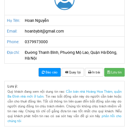
Họ Tên:
Hoan Nguyễn
Email:
hoanbybit@gmail.com
Phone:
0379973000
Địa chỉ:
Đường Thanh Bình, Phường Mộ Lao, Quận Hà Đông,
Hà Nội
Báo cáo
Quay lại
In bài
Lưu tin
Lưu ý:
Quý khách đang xem nội dung tin rao:
Cần bán nhà Hoàng Hoa Thám, quận
Ba Đình nhà mới ở luôn
. Tin rao bất động sản này do người cần bán hoặc
cần cho thuê đăng lên. Tất cả thông tin liên quan đến bất động sản này do
người dùng đăng tin chịu trách nhiêm. Chúng tôi không chịu trách nhiệm về
tin rao này. Chúng tôi chỉ cố gắng đưa tin rao tốt nhất cho quý khách. Nếu
quý khách phát hiện tin rao có sai sót hay vấn đề gì xin hãy
phản hồi cho
chúng tôi