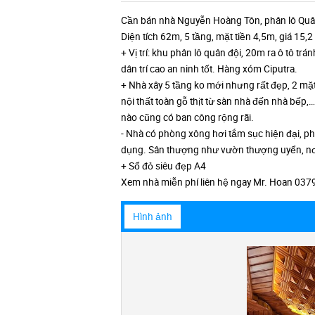
Cần bán nhà Nguyễn Hoàng Tôn, phân lô Quâ
Diện tích 62m, 5 tầng, mặt tiền 4,5m, giá 15,2 
+ Vị trí: khu phân lô quân đội, 20m ra ô tô tr
dân trí cao an ninh tốt. Hàng xóm Ciputra.
+ Nhà xây 5 tầng ko mới nhưng rất đẹp, 2 mặt
nội thất toàn gỗ thịt từ sàn nhà đến nhà bếp
nào cũng có ban công rộng rãi.
- Nhà có phòng xông hơi tắm sục hiện đại, ph
dụng. Sân thượng như vườn thượng uyển, nơi
+ Sổ đỏ siêu đẹp A4
Xem nhà miễn phí liên hệ ngay Mr. Hoan 037
Hình ảnh