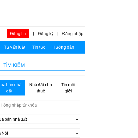
Đăng tin
|
Đăng ký
|
Đăng nhập
Tư vấn luật
Tin tức
Hướng dẫn
TÌM KIẾM
ua bán nhà
Nhà đất cho
Tin môi
đất
thuê
giới