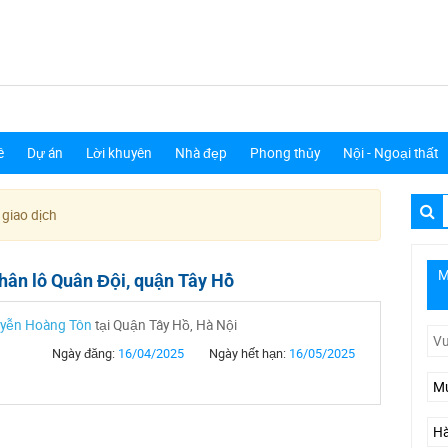
ê
Dự án
Lời khuyên
Nhà đẹp
Phong thủy
Nội - Ngoại thất
 giao dịch
M
hân lô Quân Đội, quận Tây Hồ
uyễn Hoàng Tôn
tại Quận Tây Hồ, Hà Nội
Ngày đăng:
16/04/2025
Ngày hết hạn:
16/05/2025