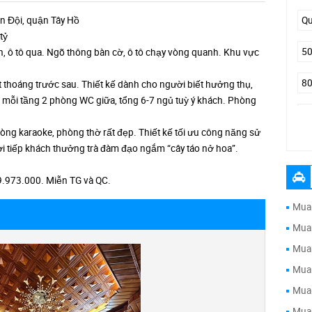
n Đội, quận Tây Hồ
tỷ
ánh, ô tô qua. Ngõ thông bàn cờ, ô tô chạy vòng quanh. Khu vực
 thoáng trước sau. Thiết kế dành cho người biết hưởng thụ,
,… mỗi tầng 2 phòng WC giữa, tổng 6-7 ngủ tuỳ ý khách. Phòng
òng karaoke, phòng thờ rất đẹp. Thiết kế tối ưu công năng sử
đư
 tiếp khách thưởng trà đàm đạo ngắm “cây táo nở hoa”.
9.973.000. Miễn TG và QC.
Mua 
Mua 
Mua 
Mua 
Mua 
Mua 