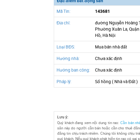
Đặc điểm bất động sản
Mã Tin:
143681
Địa chỉ:
đường Nguyễn Hoàng 
Phường Xuân La, Quận
Hồ, Hà Nội
Loại BĐS:
Mua bán nhà đất
Hướng nhà:
Chưa xác định
Hướng ban công:
Chưa xác định
Pháp lý:
Sổ hồng ( Nhà và Đất )
Lưu ý:
Quý khách đang xem nội dung tin rao:
Cần bán nhà
sản này do người cần bán hoặc cần cho thuê đăng
đăng tin chịu trách nhiêm. Chúng tôi không chịu tr
quý khách. Nếu quý khách phát hiện tin rao có sai 