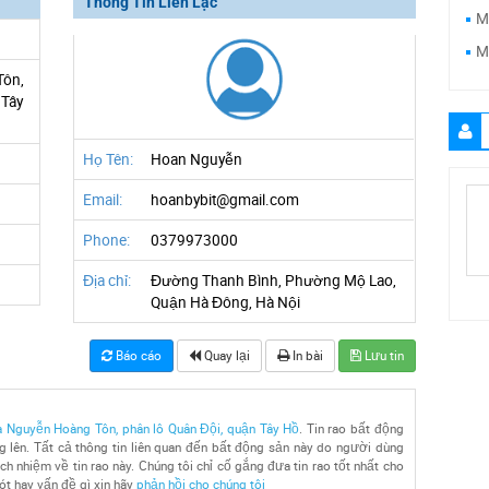
Thông Tin Liên Lạc
M
M
Tôn,
 Tây
Họ Tên:
Hoan Nguyễn
Email:
hoanbybit@gmail.com
Phone:
0379973000
Địa chỉ:
Đường Thanh Bình, Phường Mộ Lao,
Quận Hà Đông, Hà Nội
Báo cáo
Quay lại
In bài
Lưu tin
 Nguyễn Hoàng Tôn, phân lô Quân Đội, quận Tây Hồ
. Tin rao bất động
 lên. Tất cả thông tin liên quan đến bất động sản này do người dùng
ách nhiệm về tin rao này. Chúng tôi chỉ cố gắng đưa tin rao tốt nhất cho
sót hay vấn đề gì xin hãy
phản hồi cho chúng tôi