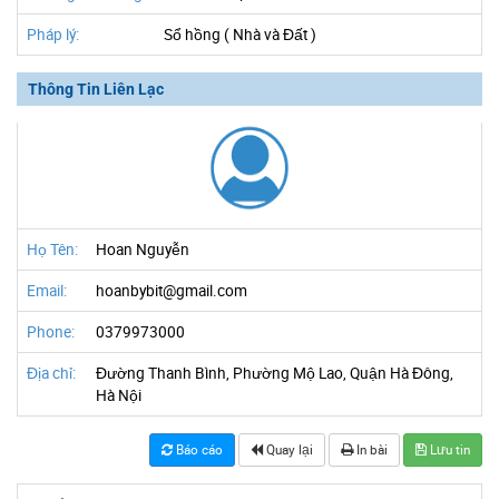
Pháp lý:
Sổ hồng ( Nhà và Đất )
Thông Tin Liên Lạc
Họ Tên:
Hoan Nguyễn
Email:
hoanbybit@gmail.com
Phone:
0379973000
Địa chỉ:
Đường Thanh Bình, Phường Mộ Lao, Quận Hà Đông,
Hà Nội
Báo cáo
Quay lại
In bài
Lưu tin