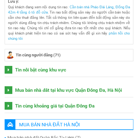
Lưu ý:
Quý khách đang xem nội dung tin rao:
Cần bán nhà Pháo Đài Láng, Đống Đa
42m 4 tầng ô tô đỗ cửa
. Tin rao bất động sản này do người cần bán hoặc
cần cho thuê đăng lên. Tất cả thông tin liên quan đến bất động sản này do
người dùng đăng tin chịu trách nhiêm. Chúng tôi không chịu trách nhiệm về
tin rao này. Chúng tôi chỉ cố gắng đưa tin rao tốt nhất cho quý khách. Nếu
quý khách phát hiện tin rao có sai sót hay vấn đề gì xin hãy
phản hồi cho
chúng tôi
Tin cùng người đăng (71)
Tin nổi bật cùng khu vực
Mua bán nhà đất tại khu vực Quận Đống Đa, Hà Nội
Tin cùng khoảng giá tại Quận Đống Đa
MUA BÁN NHÀ ĐẤT HÀ NỘI
Mua bán nhà đất Quận Bắc Từ Liêm (7)