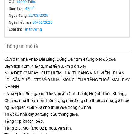
Giá:
16000 Triệu
2
Diện tích:
42m
Ngày đăng:
22/03/2025
Ngày hết hạn:
06/06/2025
Loại tin:
Tin thường
Thông tin mô tả
Cần bán nhà Pháo Đài Láng, Đống Đa 42m 4 tầng ô tô đỗ cửa
Diện tích 42m, 4 tầng, mặt tiền 3,7m giá 16 tỷ
NHÀ ĐẸP Ở NGAY - CỰC HIẾM - HAI THOÁNG VĨNH VIỄN - PHÂN
LÔ - GẦN PHỐ - OTO VÀO NHÀ - MÓNG LÊN 8 TẦNG THOẢI MÁI - BAY
NHANH
- Nhà vị trí gần ngay ngã tư Nguyễn Chí Thanh, Huỳnh Thúc Kháng ,
Oto vào nhà thoải mái. Hiện trạng nhà đang cho thuê cả nhà, giá thuê
người quen kiểu vừa cho thuê vừa trông hộ nhà.
Thiết kế nhà xây 04 tầng, cầu thang giữa.
Tầng 1: p.khách, bếp.
Tầng 2,3: Môi tầng 02 p.ngủ, vệ sinh.