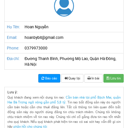
Họ Tên:
Hoan Nguyễn
Email:
hoanbybit@gmail.com
Phone:
0379973000
Địa chỉ:
Đường Thanh Bình, Phường Mộ Lao, Quận Hà Đông,
Hà Nội
Báo cáo
Quay lại
In bài
Lưu tin
Lưu ý:
Quý khách đang xem nội dung tin rao:
Cần bán nhà tại phố Bạch Mai, quận
Hai Bà Trưng ngõ nông gần phố 5,8 tỷ
. Tin rao bất động sản này do người
cần bán hoặc cần cho thuê đăng lên. Tất cả thông tin liên quan đến bất
động sản này do người dùng đăng tin chịu trách nhiêm. Chúng tôi không
chịu trách nhiệm về tin rao này. Chúng tôi chỉ cố gắng đưa tin rao tốt nhất
cho quý khách. Nếu quý khách phát hiện tin rao có sai sót hay vấn đề gì xin
hãy
phản hồi cho chúng tôi