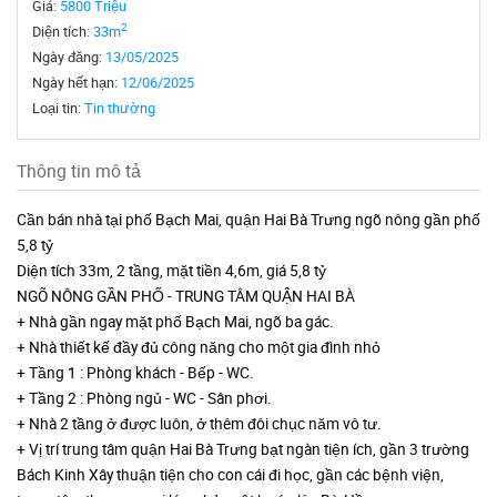
Giá:
5800 Triệu
2
Diện tích:
33m
Ngày đăng:
13/05/2025
Ngày hết hạn:
12/06/2025
Loại tin:
Tin thường
Thông tin mô tả
Cần bán nhà tại phố Bạch Mai, quận Hai Bà Trưng ngõ nông gần phố
5,8 tỷ
Diện tích 33m, 2 tầng, mặt tiền 4,6m, giá 5,8 tỷ
NGÕ NÔNG GẦN PHỐ - TRUNG TÂM QUẬN HAI BÀ
+ Nhà gần ngay mặt phố Bạch Mai, ngõ ba gác.
+ Nhà thiết kế đầy đủ công năng cho một gia đình nhỏ
+ Tầng 1 : Phòng khách - Bếp - WC.
+ Tầng 2 : Phòng ngủ - WC - Sân phơi.
+ Nhà 2 tầng ở được luôn, ở thêm đôi chục năm vô tư.
+ Vị trí trung tâm quận Hai Bà Trưng bạt ngàn tiện ích, gần 3 trường
Bách Kinh Xây thuận tiện cho con cái đi học, gần các bệnh viện,