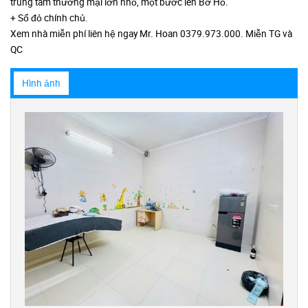
trung tâm thương mại lớn nhỏ, một bước lên Bờ Hồ.
+ Sổ đỏ chính chủ.
Xem nhà miễn phí liên hệ ngay Mr. Hoan 0379.973.000. Miễn TG và
QC
Hình ảnh