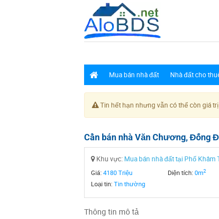
Mua bán nhà đất
Nhà đất cho thu
Tin hết hạn nhưng vẫn có thể còn giá trị
Cần bán nhà Văn Chương, Đống Đa
Khu vực:
Mua bán nhà đất tại Phố Khâm 
2
Giá:
4180 Triệu
Diện tích:
0m
Loại tin:
Tin thường
Thông tin mô tả