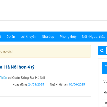
ê
Dự án
Lời khuyên
Nhà đẹp
Phong thủy
Nội - Ngoại thất
 giao dịch
M
, Hà Nội hơn 4 tỷ
Thiên
tại Quận Đống Đa, Hà Nội
Ngày đăng:
24/03/2025
Ngày hết hạn:
06/06/2025