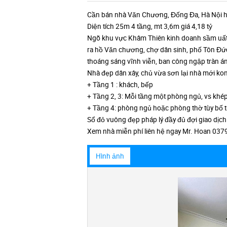
Cần bán nhà Văn Chương, Đống Đa, Hà Nội h
Diện tích 25m 4 tầng, mt 3,6m giá 4,18 tỷ
Ngõ khu vực Khâm Thiên kinh doanh sầm uất, 
ra hồ Văn chương, chợ dân sinh, phố Tôn Đ
thoáng sáng vĩnh viễn, ban công ngập tràn á
Nhà đẹp dân xây, chủ vừa sơn lại nhà mới ko
+ Tầng 1 : khách, bếp
+ Tầng 2, 3: Mỗi tầng một phòng ngủ, vs khép
+ Tầng 4: phòng ngủ hoặc phòng thờ tùy bố t
Sổ đỏ vuông đẹp pháp lý đầy đủ đợi giao dịch
Xem nhà miễn phí liên hệ ngay Mr. Hoan 037
Hình ảnh