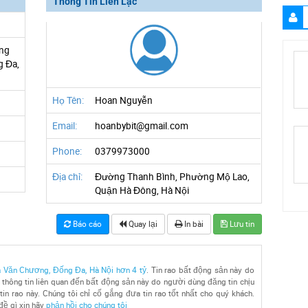
Thông Tin Liên Lạc
ng
g Đa,
Họ Tên:
Hoan Nguyễn
Email:
hoanbybit@gmail.com
Phone:
0379973000
Địa chỉ:
Đường Thanh Bình, Phường Mộ Lao,
Quận Hà Đông, Hà Nội
Báo cáo
Quay lại
In bài
Lưu tin
 Văn Chương, Đống Đa, Hà Nội hơn 4 tỷ
. Tin rao bất động sản này do
 thông tin liên quan đến bất động sản này do người dùng đăng tin chịu
tin rao này. Chúng tôi chỉ cố gắng đưa tin rao tốt nhất cho quý khách.
đề gì xin hãy
phản hồi cho chúng tôi