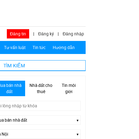
Đăng tin
|
Đăng ký
|
Đăng nhập
Tư vấn luật
Tin tức
Hướng dẫn
TÌM KIẾM
ua bán nhà
Nhà đất cho
Tin môi
đất
thuê
giới