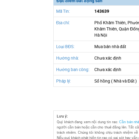
Đặc điểm bất động sản
Mã Tin:
143639
Địa chỉ:
Phố Khâm Thiên, Phườ
Khâm Thiên, Quận Đốn
Hà Nội
Loại BĐS:
Mua bán nhà đất
Hướng nhà:
Chưa xác định
Hướng ban công:
Chưa xác định
Pháp lý:
Sổ hồng ( Nhà và Đất )
Lưu ý:
Quý khách đang xem nội dung tin rao:
Cần bán nhà
người cần bán hoặc cần cho thuê đăng lên. Tất cả
trách nhiêm. Chúng tôi không chịu trách nhiệm về 
Nếu quý khách phát hiện tin rao có sai sót hay vấn 