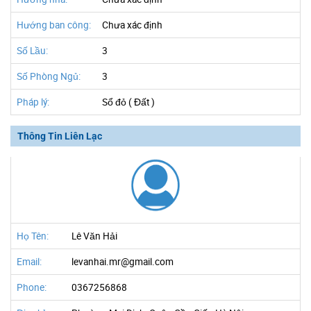
Hướng ban công:
Chưa xác định
Số Lầu:
3
Số Phòng Ngủ:
3
Pháp lý:
Sổ đỏ ( Đất )
Thông Tin Liên Lạc
Họ Tên:
Lê Văn Hải
Email:
levanhai.mr@gmail.com
Phone:
0367256868