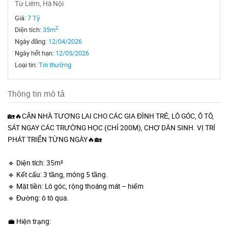
Từ Liêm, Hà Nội
Giá:
7 Tỷ
2
Diện tích:
35m
Ngày đăng:
12/04/2026
Ngày hết hạn:
12/05/2026
Loại tin:
Tin thường
Thông tin mô tả
🏡🔥CĂN NHÀ TƯƠNG LAI CHO CÁC GIA ĐÌNH TRẺ, LÔ GÓC, Ô TÔ,
SÁT NGAY CÁC TRƯỜNG HỌC (CHỈ 200M), CHỢ DÂN SINH. VỊ TRÍ
PHÁT TRIỂN TỪNG NGÀY🔥🏡
🔹 Diện tích: 35m²
🔹 Kết cấu: 3 tầng, móng 5 tầng.
🔹 Mặt tiền: Lô góc, rộng thoáng mát – hiếm
🔹 Đường: ô tô qua.
💼 Hiện trạng: