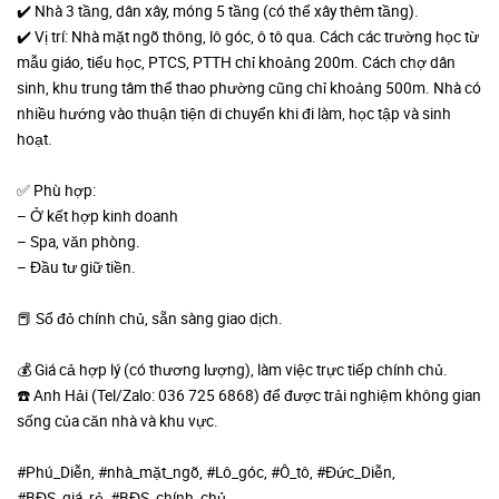
✔️ Nhà 3 tầng, dân xây, móng 5 tầng (có thể xây thêm tầng).
✔️ Vị trí: Nhà mặt ngõ thông, lô góc, ô tô qua. Cách các trường học từ
mẫu giáo, tiểu học, PTCS, PTTH chỉ khoảng 200m. Cách chợ dân
sinh, khu trung tâm thể thao phường cũng chỉ khoảng 500m. Nhà có
nhiều hướng vào thuận tiện di chuyển khi đi làm, học tập và sinh
hoạt.
✅ Phù hợp:
– Ở kết hợp kinh doanh
– Spa, văn phòng.
– Đầu tư giữ tiền.
📕 Sổ đỏ chính chủ, sẵn sàng giao dịch.
💰 Giá cả hợp lý (có thương lượng), làm việc trực tiếp chính chủ.
☎️ Anh Hải (Tel/Zalo: 036 725 6868) để được trải nghiệm không gian
sống của căn nhà và khu vực.
#Phú_Diễn, #nhà_mặt_ngõ, #Lô_góc, #Ô_tô, #Đức_Diễn,
#BĐS_giá_rẻ, #BĐS_chính_chủ