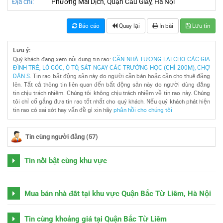
Địa chỉ:
Phường Mai Dịch, Quận Cầu Giấy, Hà Nội
Báo cáo
Quay lại
In bài
Lưu tin
Lưu ý:
Quý khách đang xem nội dung tin rao:
CĂN NHÀ TƯƠNG LAI CHO CÁC GIA
ĐÌNH TRẺ, LÔ GÓC, Ô TÔ, SÁT NGAY CÁC TRƯỜNG HỌC (CHỈ 200M), CHỢ
DÂN S
. Tin rao bất động sản này do người cần bán hoặc cần cho thuê đăng
lên. Tất cả thông tin liên quan đến bất động sản này do người dùng đăng
tin chịu trách nhiêm. Chúng tôi không chịu trách nhiệm về tin rao này. Chúng
tôi chỉ cố gắng đưa tin rao tốt nhất cho quý khách. Nếu quý khách phát hiện
tin rao có sai sót hay vấn đề gì xin hãy
phản hồi cho chúng tôi
Tin cùng người đăng (57)
Tin nổi bật cùng khu vực
Mua bán nhà đất tại khu vực Quận Bắc Từ Liêm, Hà Nội
Tin cùng khoảng giá tại Quận Bắc Từ Liêm