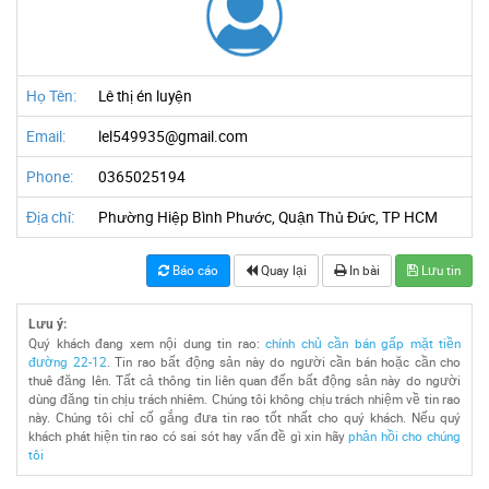
Họ Tên:
Lê thị én luyện
Email:
lel549935@gmail.com
Phone:
0365025194
Địa chỉ:
Phường Hiệp Bình Phước, Quận Thủ Đức, TP HCM
Báo cáo
Quay lại
In bài
Lưu tin
Lưu ý:
Quý khách đang xem nội dung tin rao:
chính chủ cần bán gấp mặt tiền
đường 22-12
. Tin rao bất động sản này do người cần bán hoặc cần cho
thuê đăng lên. Tất cả thông tin liên quan đến bất động sản này do người
dùng đăng tin chịu trách nhiêm. Chúng tôi không chịu trách nhiệm về tin rao
này. Chúng tôi chỉ cố gắng đưa tin rao tốt nhất cho quý khách. Nếu quý
khách phát hiện tin rao có sai sót hay vấn đề gì xin hãy
phản hồi cho chúng
tôi