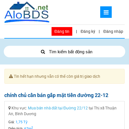
Đăng tin
|
Đăng ký
|
Đăng nhập
Tìm kiếm bất động sản
Tin hết hạn nhưng vẫn có thể còn giá trị giao dịch
chính chủ cần bán gấp mặt tiền đường 22-12
Khu vực:
Mua bán nhà đất tại Đường 22/12
tại Thị xã Thuận
An, Bình Dương
Giá:
1,75 Tỷ
2
Diện tích:
67m