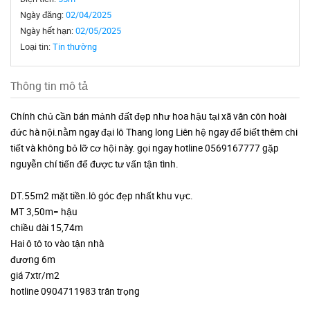
Ngày đăng:
02/04/2025
Ngày hết hạn:
02/05/2025
Loại tin:
Tin thường
Thông tin mô tả
Chính chủ cần bán mảnh đất đẹp như hoa hậu tại xã vân côn hoài
đức hà nội.nằm ngay đại lô Thang long Liên hệ ngay để biết thêm chi
tiết và không bỏ lỡ cơ hội này. gọi ngay hotline 0569167777 gặp
nguyễn chí tiến để được tư vấn tận tình.
DT.55m2 mặt tiền.lô góc đẹp nhất khu vực.
MT 3,50m= hậu
chiều dài 15,74m
Hai ô tô to vào tận nhà
đương 6m
giá 7xtr/m2
hotline 0904711983 trân trọng