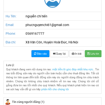
Họ Tên:
nguyễn chí tiến
Email:
phucnguyenchi61@gmail.com
Phone:
0569167777
Địa chỉ:
Xã Vân Côn, Huyện Hoài Đức, Hà Nội
Báo cáo
Quay lại
In bài
Lưu tin
Lưu ý:
Quý khách đang xem nội dung tin rao:
mặt tiền.lô góc đẹp nhất khu vực.
. Tin
rao bất động sản này do người cần bán hoặc cần cho thuê đăng lên. Tất cả
thông tin liên quan đến bất động sản này do người dùng đăng tin chịu trách
nhiêm. Chúng tôi không chịu trách nhiệm về tin rao này. Chúng tôi chỉ cố
gắng đưa tin rao tốt nhất cho quý khách. Nếu quý khách phát hiện tin rao có
sai sót hay vấn đề gì xin hãy
phản hồi cho chúng tôi
Tin cùng người đăng (1)