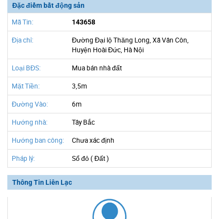
Đặc điểm bất động sản
Mã Tin:
143658
Địa chỉ:
Đường Đại lộ Thăng Long, Xã Vân Côn,
Huyện Hoài Đức, Hà Nội
Loại BĐS:
Mua bán nhà đất
Mặt Tiền:
3,5m
Đường Vào:
6m
Hướng nhà:
Tây Bắc
Hướng ban công:
Chưa xác định
Pháp lý:
Sổ đỏ ( Đất )
Thông Tin Liên Lạc