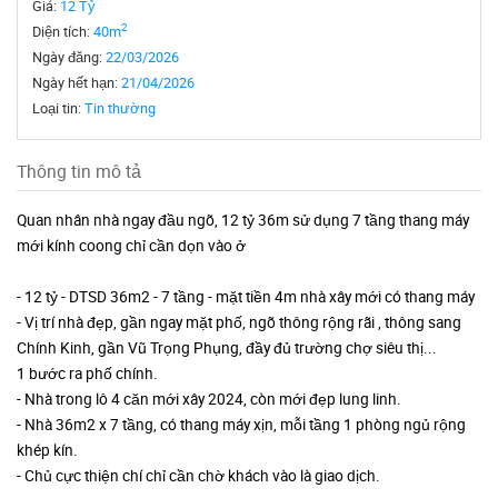
Giá:
12 Tỷ
2
Diện tích:
40m
Ngày đăng:
22/03/2026
Ngày hết hạn:
21/04/2026
Loại tin:
Tin thường
Thông tin mô tả
Quan nhân nhà ngay đầu ngõ, 12 tỷ 36m sử dụng 7 tầng thang máy
mới kính coong chỉ cần dọn vào ở
- 12 tỷ - DTSD 36m2 - 7 tầng - mặt tiền 4m nhà xây mới có thang máy
- Vị trí nhà đẹp, gần ngay mặt phố, ngõ thông rộng rãi , thông sang
Chính Kinh, gần Vũ Trọng Phụng, đầy đủ trường chợ siêu thị...
1 bước ra phố chính.
- Nhà trong lô 4 căn mới xây 2024, còn mới đẹp lung linh.
- Nhà 36m2 x 7 tầng, có thang máy xịn, mỗi tầng 1 phòng ngủ rộng
khép kín.
- Chủ cực thiện chí chỉ cần chờ khách vào là giao dịch.