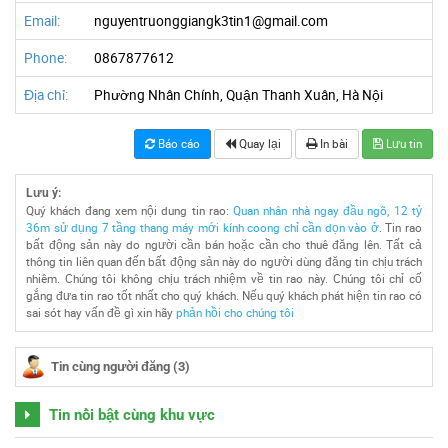
Email:
nguyentruonggiangk3tin1@gmail.com
Phone:
0867877612
Địa chỉ:
Phường Nhân Chính, Quận Thanh Xuân, Hà Nội
Báo cáo
Quay lại
In bài
Lưu tin
Lưu ý:
Quý khách đang xem nội dung tin rao:
Quan nhân nhà ngay đầu ngõ, 12 tỷ
36m sử dụng 7 tầng thang máy mới kính coong chỉ cần dọn vào ở
. Tin rao
bất động sản này do người cần bán hoặc cần cho thuê đăng lên. Tất cả
thông tin liên quan đến bất động sản này do người dùng đăng tin chịu trách
nhiêm. Chúng tôi không chịu trách nhiệm về tin rao này. Chúng tôi chỉ cố
gắng đưa tin rao tốt nhất cho quý khách. Nếu quý khách phát hiện tin rao có
sai sót hay vấn đề gì xin hãy
phản hồi cho chúng tôi
Tin cùng người đăng (3)
Tin nổi bật cùng khu vực