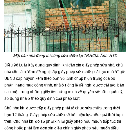
Một căn nhà đang thi công sửa chữa tại TP.HCM. Ảnh: HTD
Điều 96 Luật Xây dựng quy định, khi cần xin giấy phép sửa nhà, chủ
nhà cần làm “đơn đề nghị cấp giấy phép sửa chữa, cải tạo nhà ở” gửi
UBND cấp huyện kèm theo bản vẽ, ảnh chụp hiện trạng của bộ
phận, hạng mục công trình, nhà ở riêng lẻ đề nghị được cải tạo; bản
sao một trong những giấy tờ chứng minh về quyền sở hữu, quản lý,
sử dụng nhà ở theo quy định của pháp luật.
Chủ nhà khi được cấp giấy phép phải tổ chức sửa chữa trong thời
hạn 12 tháng. Giấy phép sửa chữa sẽ hết hiệu lực nếu quá thời hạn
trên. Chủ nhà khi đó sẽ phải xin lại giấy phép nếu muốn tiếp tục thi
công hoặc phải làm đơn xin điều chỉnh giấy phép nếu muốn điều