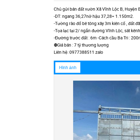
Chủ gửi bán đất vườn Xã Vĩnh Lộc B, Huyện 
-DT: ngang 36,27nở hậu 37,28= 1.150m2.
-Tường rào đổ bê tông xây 3m kiên cố , đất đã
-Tọa lạc tại 2/ ngắn đường Vĩnh Lộc, sát kên
-Đường trước đất : 6m -Cách cầu Ba Tri : 20
⛔Giá bán : 7 tỷ thương lượng
Liên hệ: 0977388511 zalo
Hình ảnh