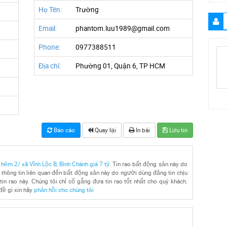
Họ Tên:
Trường
Email:
phantom.luu1989@gmail.com
Phone:
0977388511
Địa chỉ:
Phường 01, Quận 6, TP HCM
Báo cáo
Quay lại
In bài
Lưu tin
ẻm 2/ xã Vĩnh Lộc B, Bình Chánh giá 7 tỷ
. Tin rao bất động sản này do
 thông tin liên quan đến bất động sản này do người dùng đăng tin chịu
tin rao này. Chúng tôi chỉ cố gắng đưa tin rao tốt nhất cho quý khách.
đề gì xin hãy
phản hồi cho chúng tôi