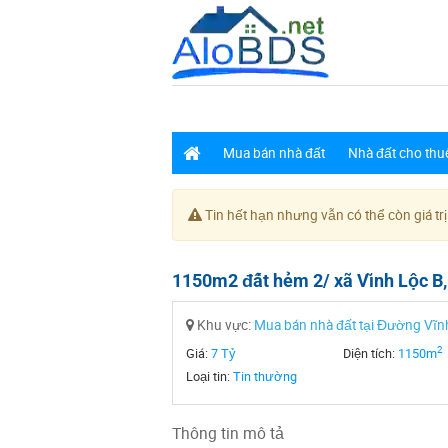
Mua bán nhà đất
Nhà đất cho thu
Tin hết hạn nhưng vẫn có thể còn giá trị
1150m2 đất hẻm 2/ xã Vĩnh Lộc B, 
Khu vực:
Mua bán nhà đất tại Đường Vĩn
2
Giá:
7 Tỷ
Diện tích:
1150m
Loại tin:
Tin thường
Thông tin mô tả