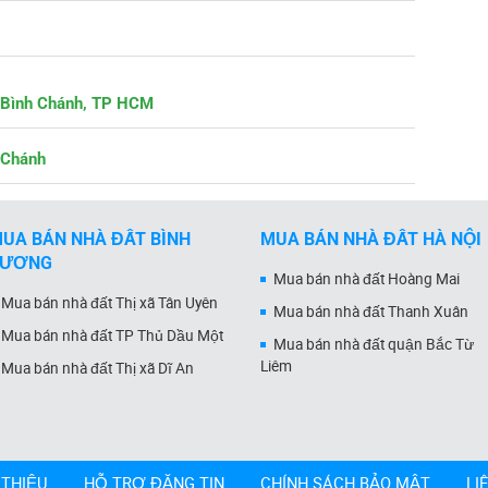
 Bình Chánh, TP HCM
 Chánh
UA BÁN NHÀ ĐẤT BÌNH
MUA BÁN NHÀ ĐẤT HÀ NỘI
DƯƠNG
Mua bán nhà đất Hoàng Mai
Mua bán nhà đất Thị xã Tân Uyên
Mua bán nhà đất Thanh Xuân
Mua bán nhà đất TP Thủ Dầu Một
Mua bán nhà đất quận Bắc Từ
Liêm
Mua bán nhà đất Thị xã Dĩ An
 THIỆU
HỖ TRỢ ĐĂNG TIN
CHÍNH SÁCH BẢO MẬT
LI