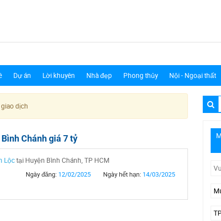
ê
Dự án
Lời khuyên
Nhà đẹp
Phong thủy
Nội - Ngoại thất
 giao dịch
M
Bình Chánh giá 7 tỷ
h Lộc
tại Huyện Bình Chánh, TP HCM
Ngày đăng:
12/02/2025
Ngày hết hạn:
14/03/2025