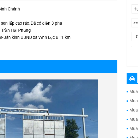
Bình Chánh
 san lấp cao ráo.Đã có điện 3 pha
h Trần Hải Phụng
0m-Bán kính UBND xã Vĩnh Lộc B : 1 km
Đư
Mua 
Mua 
Mua 
Mua 
Mua 
Mua 