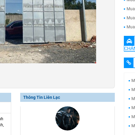
Mua 
Mua 
Mua 
CHÁ
M
M
Thông Tin Liên Lạc
M
M
M
nh
h,
M