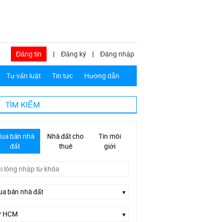
Đăng tin
|
Đăng ký
|
Đăng nhập
Tư vấn luật
Tin tức
Hướng dẫn
TÌM KIẾM
ua bán nhà
Nhà đất cho
Tin môi
đất
thuê
giới