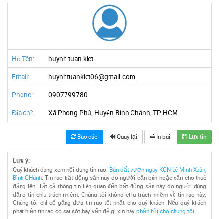
Họ Tên:
huynh tuan kiet
Email:
huynhtuankiet06@gmail.com
Phone:
0907799780
Địa chỉ:
Xã Phong Phú, Huyện Bình Chánh, TP HCM
Báo cáo
Quay lại
In bài
Lưu tin
Lưu ý:
Quý khách đang xem nội dung tin rao:
Bán đất vườn ngay KCN Lê Minh Xuân,
Bình CHánh
. Tin rao bất động sản này do người cần bán hoặc cần cho thuê
đăng lên. Tất cả thông tin liên quan đến bất động sản này do người dùng
đăng tin chịu trách nhiêm. Chúng tôi không chịu trách nhiệm về tin rao này.
Chúng tôi chỉ cố gắng đưa tin rao tốt nhất cho quý khách. Nếu quý khách
phát hiện tin rao có sai sót hay vấn đề gì xin hãy
phản hồi cho chúng tôi