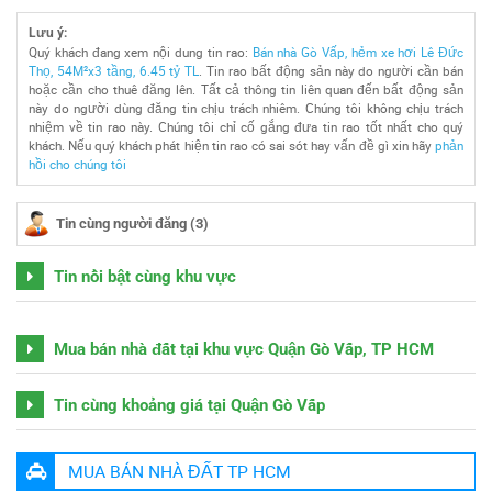
Lưu ý:
Quý khách đang xem nội dung tin rao:
Bán nhà Gò Vấp, hẻm xe hơi Lê Đức
Thọ, 54M²x3 tầng, 6.45 tỷ TL
. Tin rao bất động sản này do người cần bán
hoặc cần cho thuê đăng lên. Tất cả thông tin liên quan đến bất động sản
này do người dùng đăng tin chịu trách nhiêm. Chúng tôi không chịu trách
nhiệm về tin rao này. Chúng tôi chỉ cố gắng đưa tin rao tốt nhất cho quý
khách. Nếu quý khách phát hiện tin rao có sai sót hay vấn đề gì xin hãy
phản
hồi cho chúng tôi
Tin cùng người đăng (3)
Tin nổi bật cùng khu vực
Mua bán nhà đất tại khu vực Quận Gò Vấp, TP HCM
Tin cùng khoảng giá tại Quận Gò Vấp
MUA BÁN NHÀ ĐẤT TP HCM