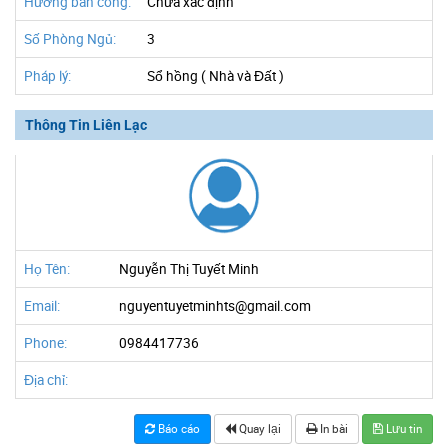
Hướng ban công:
Chưa xác định
Số Phòng Ngủ:
3
Pháp lý:
Sổ hồng ( Nhà và Đất )
Thông Tin Liên Lạc
Họ Tên:
Nguyễn Thị Tuyết Minh
Email:
nguyentuyetminhts@gmail.com
Phone:
0984417736
Địa chỉ:
Báo cáo
Quay lại
In bài
Lưu tin