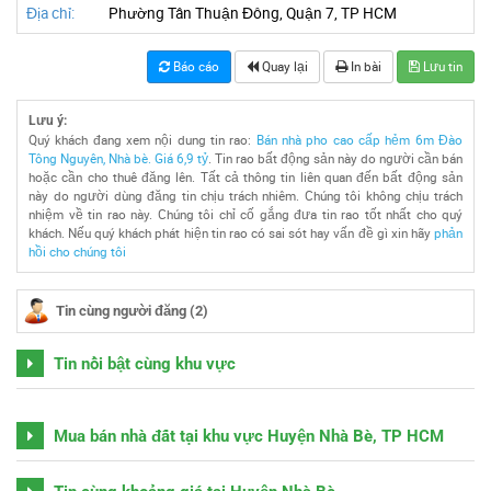
Địa chỉ:
Phường Tân Thuận Đông, Quận 7, TP HCM
Báo cáo
Quay lại
In bài
Lưu tin
Lưu ý:
Quý khách đang xem nội dung tin rao:
Bán nhà pho cao cấp hẻm 6m Đào
Tông Nguyên, Nhà bè. Giá 6,9 tỷ
. Tin rao bất động sản này do người cần bán
hoặc cần cho thuê đăng lên. Tất cả thông tin liên quan đến bất động sản
này do người dùng đăng tin chịu trách nhiêm. Chúng tôi không chịu trách
nhiệm về tin rao này. Chúng tôi chỉ cố gắng đưa tin rao tốt nhất cho quý
khách. Nếu quý khách phát hiện tin rao có sai sót hay vấn đề gì xin hãy
phản
hồi cho chúng tôi
Tin cùng người đăng (2)
Tin nổi bật cùng khu vực
Mua bán nhà đất tại khu vực Huyện Nhà Bè, TP HCM