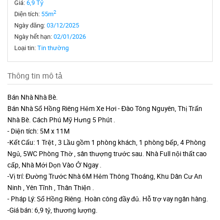
Giá:
6,9 Tỷ
2
Diện tích:
55m
Ngày đăng:
03/12/2025
Ngày hết hạn:
02/01/2026
Loại tin:
Tin thường
Thông tin mô tả
Bán Nhà Nhà Bè.
Bán Nhà Sổ Hồng Riêng Hẻm Xe Hơi - Đào Tông Nguyên, Thị Trấn
Nhà Bè. Cách Phú Mỹ Hưng 5 Phút .
- Diện tích: 5M x 11M
-Kết Cấu: 1 Trệt , 3 Lầu gồm 1 phòng khách, 1 phòng bếp, 4 Phòng
Ngủ, 5WC Phòng Thờ , sân thượng trước sau. Nhà Full nội thất cao
cấp, Nhà Mới Dọn Vào Ở Ngay .
-Vị trí: Đường Trước Nhà 6M Hẻm Thông Thoáng, Khu Dân Cư An
Ninh , Yên Tĩnh , Thân Thiện .
- Pháp Lý: Sổ Hồng Riêng. Hoàn công đầy đủ. Hỗ trợ vay ngân hàng.
-Giá bán: 6,9 tỷ, thương lượng.