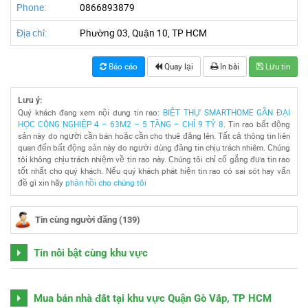
Phone:
0866893879
Địa chỉ:
Phường 03, Quận 10, TP HCM
Báo cáo
Quay lại
In bài
Lưu tin
Lưu ý:
Quý khách đang xem nội dung tin rao:
BIỆT THỰ SMARTHOME GẦN ĐẠI
HỌC CÔNG NGHIỆP 4 – 63M2 – 5 TẦNG – CHỈ 9 TỶ 8
. Tin rao bất động
sản này do người cần bán hoặc cần cho thuê đăng lên. Tất cả thông tin liên
quan đến bất động sản này do người dùng đăng tin chịu trách nhiêm. Chúng
tôi không chịu trách nhiệm về tin rao này. Chúng tôi chỉ cố gắng đưa tin rao
tốt nhất cho quý khách. Nếu quý khách phát hiện tin rao có sai sót hay vấn
đề gì xin hãy
phản hồi cho chúng tôi
Tin cùng người đăng (139)
Tin nổi bật cùng khu vực
Mua bán nhà đất tại khu vực Quận Gò Vấp, TP HCM