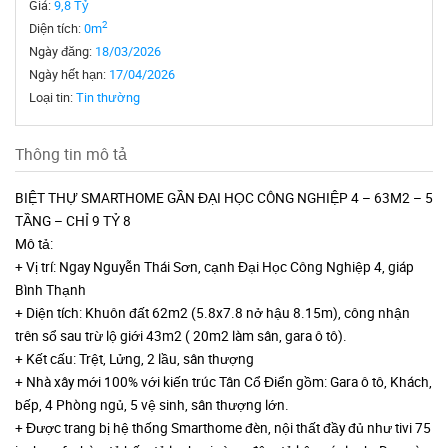
Giá:
9,8 Tỷ
2
Diện tích:
0m
Ngày đăng:
18/03/2026
Ngày hết hạn:
17/04/2026
Loại tin:
Tin thường
Thông tin mô tả
BIỆT THỰ SMARTHOME GẦN ĐẠI HỌC CÔNG NGHIỆP 4 – 63M2 – 5
TẦNG – CHỈ 9 TỶ 8
Mô tả:
+ Vị trí: Ngay Nguyễn Thái Sơn, cạnh Đại Học Công Nghiệp 4, giáp
Bình Thạnh
+ Diện tích: Khuôn đất 62m2 (5.8x7.8 nở hậu 8.15m), công nhận
trên sổ sau trừ lộ giới 43m2 ( 20m2 làm sân, gara ô tô).
+ Kết cấu: Trệt, Lửng, 2 lầu, sân thượng
+ Nhà xây mới 100% với kiến trúc Tân Cổ Điển gồm: Gara ô tô, Khách,
bếp, 4 Phòng ngủ, 5 vệ sinh, sân thượng lớn.
+ Được trang bị hệ thống Smarthome đèn, nội thất đầy đủ như tivi 75