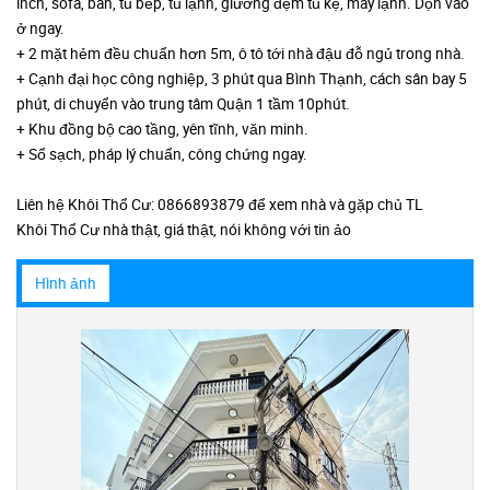
inch, sofa, bàn, tủ bếp, tủ lạnh, giường đệm tủ kệ, máy lạnh. Dọn vào
ở ngay.
+ 2 mặt hẻm đều chuẩn hơn 5m, ô tô tới nhà đậu đỗ ngủ trong nhà.
+ Cạnh đại học công nghiệp, 3 phút qua Bình Thạnh, cách sân bay 5
phút, di chuyển vào trung tâm Quận 1 tầm 10phút.
+ Khu đồng bộ cao tầng, yên tĩnh, văn minh.
+ Sổ sạch, pháp lý chuẩn, công chứng ngay.
Liên hệ Khôi Thổ Cư: 0866893879 để xem nhà và gặp chủ TL
Khôi Thổ Cư nhà thật, giá thật, nói không với tin ảo
Hình ảnh