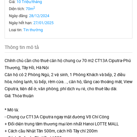
Giá:
10 Triệu/tháng
2
Diện tích:
70m
Ngày đăng:
28/12/2024
Ngày hết hạn:
27/01/2025
Loại tin:
Tin thường
Thông tin mô tả
Chính chủ cần cho thuê căn hộ chung cư 70 m2 CT13A Ciputra-Phú
Thượng, Tây Hồ, Hà Nội
Căn hộ có 2 Phòng Ngủ, 2 vệ sinh, 1 Phòng Khách và bếp, 2 điều
hòa, nóng lạnh, tủ bếp, rèm cửa..., căn hộ, tầng cao thoáng mát, View
Ciputra, tiện để ở, văn phòng, phí dịch vụ rẻ, cho thuê lâu dài.
Giá: Thỏa thuận
* Mô tả:
- Chung cư CT13A Ciputra ngay mặt đường Võ Chí Công
+ Đối diện trung tâm thương mại lớn nhất Hanoi LOTTE MALL
+ Cách cầu Nhật Tân 500m, cách Hồ Tây chỉ 200m