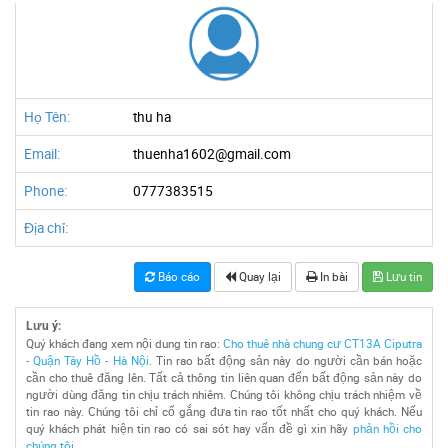
Họ Tên:
thu ha
Email:
thuenha1602@gmail.com
Phone:
0777383515
Địa chỉ:
Báo cáo
Quay lại
In bài
Lưu tin
Lưu ý:
Quý khách đang xem nội dung tin rao:
Cho thuê nhà chung cư CT13A Ciputra
- Quận Tây Hồ - Hà Nội
. Tin rao bất động sản này do người cần bán hoặc
cần cho thuê đăng lên. Tất cả thông tin liên quan đến bất động sản này do
người dùng đăng tin chịu trách nhiêm. Chúng tôi không chịu trách nhiệm về
tin rao này. Chúng tôi chỉ cố gắng đưa tin rao tốt nhất cho quý khách. Nếu
quý khách phát hiện tin rao có sai sót hay vấn đề gì xin hãy
phản hồi cho
chúng tôi