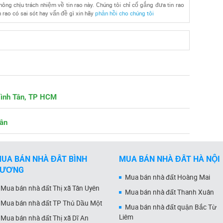
ông chịu trách nhiệm về tin rao này. Chúng tôi chỉ cố gắng đưa tin rao
 rao có sai sót hay vấn đề gì xin hãy
phản hồi cho chúng tôi
Bình Tân, TP HCM
Tân
UA BÁN NHÀ ĐẤT BÌNH
MUA BÁN NHÀ ĐẤT HÀ NỘI
DƯƠNG
Mua bán nhà đất Hoàng Mai
Mua bán nhà đất Thị xã Tân Uyên
Mua bán nhà đất Thanh Xuân
Mua bán nhà đất TP Thủ Dầu Một
Mua bán nhà đất quận Bắc Từ
Liêm
Mua bán nhà đất Thị xã Dĩ An