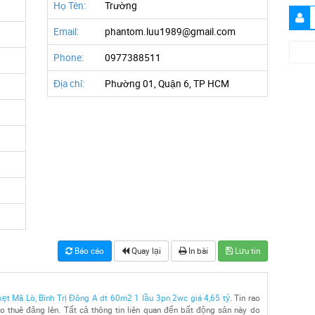
Họ Tên:
Trường
Email:
phantom.luu1989@gmail.com
Phone:
0977388511
Địa chỉ:
Phường 01, Quận 6, TP HCM
Báo cáo
Quay lại
In bài
Lưu tin
ẹt Mã Lò, Bình Trị Đông A dt 60m2 1 lầu 3pn 2wc giá 4,65 tỷ
. Tin rao
 thuê đăng lên. Tất cả thông tin liên quan đến bất động sản này do