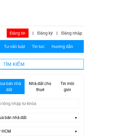
Đăng tin
|
Đăng ký
|
Đăng nhập
Tư vấn luật
Tin tức
Hướng dẫn
TÌM KIẾM
ua bán nhà
Nhà đất cho
Tin môi
đất
thuê
giới