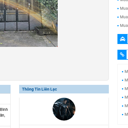
Mua 
Mua 
Mua 
M
M
M
Thông Tin Liên Lạc
M
M
Bình
M
ân,