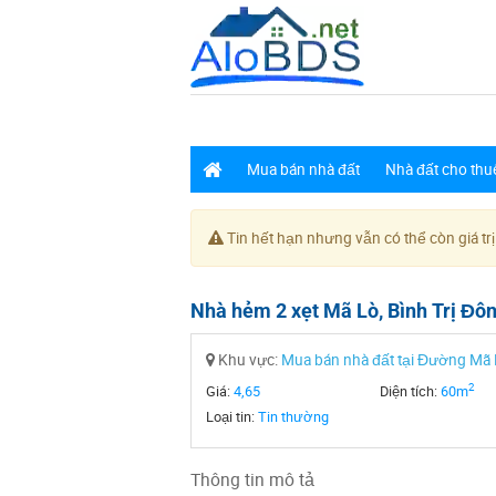
Mua bán nhà đất
Nhà đất cho thu
Tin hết hạn nhưng vẫn có thể còn giá trị
Nhà hẻm 2 xẹt Mã Lò, Bình Trị Đôn
Khu vực:
Mua bán nhà đất tại Đường Mã 
2
Giá:
4,65
Diện tích:
60m
Loại tin:
Tin thường
Thông tin mô tả