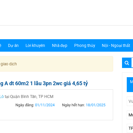
ê
Dự án
Lời khuyên
Nhà đẹp
Phong thủy
Nội - Ngoại thất
 giao dịch
M
g A dt 60m2 1 lầu 3pn 2wc giá 4,65 tỷ
Lò
tại Quận Bình Tân, TP HCM
Ngày đăng:
01/11/2024
Ngày hết hạn:
18/01/2025