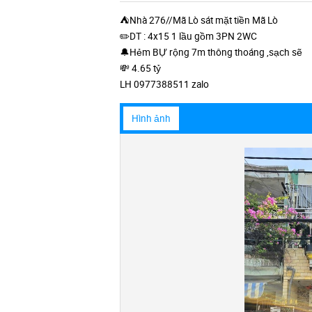
⛺️Nhà 276//Mã Lò sát mặt tiền Mã Lò
✏️DT : 4x15 1 lầu gồm 3PN 2WC
🔔Hẻm BỰ rộng 7m thông thoáng ,sạch sẽ
💸 4.65 tỷ
LH 0977388511 zalo
Hình ảnh