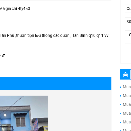
Mà giá chỉ 4ty450
n Phú ,thuận tiện lưu thông các quận , Tân Bình q10,q11 vv
 💕
Đư
Mua 
Mua 
Mua 
Mua 
Mua 
Mua 