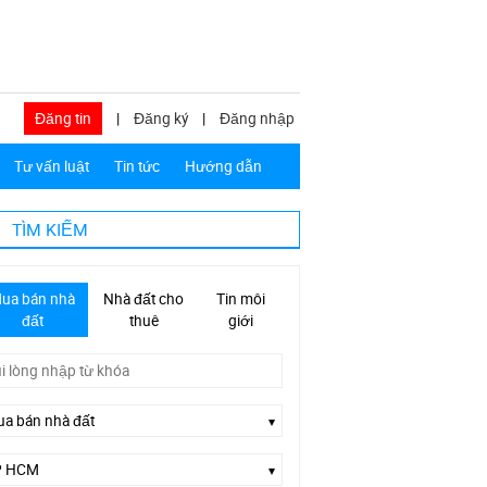
Đăng tin
|
Đăng ký
|
Đăng nhập
Tư vấn luật
Tin tức
Hướng dẫn
TÌM KIẾM
ua bán nhà
Nhà đất cho
Tin môi
đất
thuê
giới