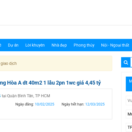
ê
Dự án
Lời khuyên
Nhà đẹp
Phong thủy
Nội - Ngoại thất
 giao dịch
M
g Hòa A dt 40m2 1 lầu 2pn 1wc giá 4,45 tỷ
5
tại Quận Bình Tân, TP HCM
Ngày đăng:
10/02/2025
Ngày hết hạn:
12/03/2025