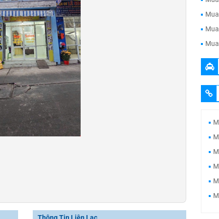
Mua 
Mua 
Mua 
M
M
M
M
M
M
Thông Tin Liên Lạc