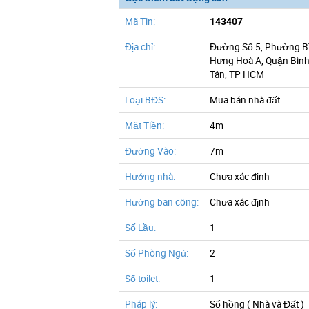
Mã Tin:
143407
Địa chỉ:
Đường Số 5, Phường B
Hưng Hoà A, Quận Bìn
Tân, TP HCM
Loại BĐS:
Mua bán nhà đất
Mặt Tiền:
4m
Đường Vào:
7m
Hướng nhà:
Chưa xác định
Hướng ban công:
Chưa xác định
Số Lầu:
1
Số Phòng Ngủ:
2
Số toilet:
1
Pháp lý:
Sổ hồng ( Nhà và Đất )