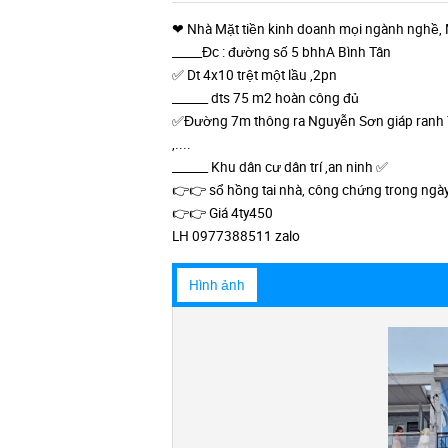
❤ Nhà Mặt tiền kinh doanh mọi ngành nghề, 
_____Đc : đường số 5 bhhA Bình Tân
✅ Dt 4x10 trệt một lầu ,2pn
______ dts 75 m2 hoàn công đủ
✅Đường 7m thông ra Nguyễn Sơn giáp ranh Tâ
,....
______ Khu dân cư dân trí ,an ninh ✅
👉👉 sổ hồng tai nhà, công chứng trong ngày
👉👉 Giá 4ty450
LH 0977388511 zalo
Hình ảnh