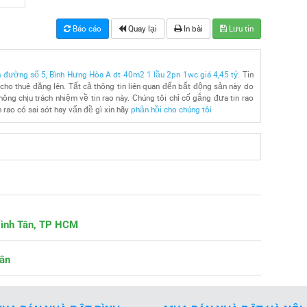
Báo cáo
Quay lại
In bài
Lưu tin
n đường số 5, Bình Hưng Hòa A dt 40m2 1 lầu 2pn 1wc giá 4,45 tỷ
. Tin
ho thuê đăng lên. Tất cả thông tin liên quan đến bất động sản này do
ông chịu trách nhiệm về tin rao này. Chúng tôi chỉ cố gắng đưa tin rao
 rao có sai sót hay vấn đề gì xin hãy
phản hồi cho chúng tôi
Bình Tân, TP HCM
Tân