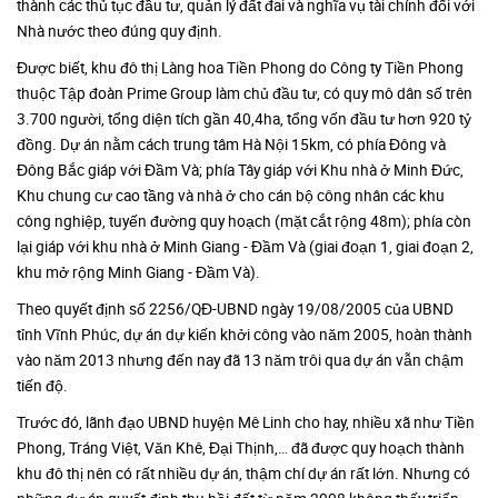
thành các thủ tục đầu tư, quản lý đất đai và nghĩa vụ tài chính đối với
Nhà nước theo đúng quy định.
Được biết, khu đô thị Làng hoa Tiền Phong do Công ty Tiền Phong
thuộc Tập đoàn Prime Group làm chủ đầu tư, có quy mô dân số trên
3.700 người, tổng diện tích gần 40,4ha, tổng vốn đầu tư hơn 920 tỷ
đồng. Dự án nằm cách trung tâm Hà Nội 15km, có phía Đông và
Đông Bắc giáp với Đầm Và; phía Tây giáp với Khu nhà ở Minh Đức,
Khu chung cư cao tầng và nhà ở cho cán bộ công nhân các khu
công nghiệp, tuyến đường quy hoạch (mặt cắt rộng 48m); phía còn
lại giáp với khu nhà ở Minh Giang - Đầm Và (giai đoạn 1, giai đoạn 2,
khu mở rộng Minh Giang - Đầm Và).
Theo quyết định số 2256/QĐ-UBND ngày 19/08/2005 của UBND
tỉnh Vĩnh Phúc, dự án dự kiến khởi công vào năm 2005, hoàn thành
vào năm 2013 nhưng đến nay đã 13 năm trôi qua dự án vẫn chậm
tiến độ.
Trước đó, lãnh đạo UBND huyện Mê Linh cho hay, nhiều xã như Tiền
Phong, Tráng Việt, Văn Khê, Đại Thịnh,… đã được quy hoạch thành
khu đô thị nên có rất nhiều dự án, thậm chí dự án rất lớn. Nhưng có