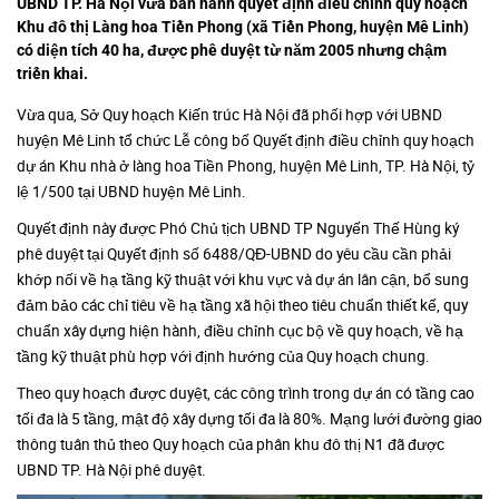
UBND TP. Hà Nội vừa ban hành quyết định điều chỉnh quy hoạch
Khu đô thị Làng hoa Tiền Phong (xã Tiền Phong, huyện Mê Linh)
có diện tích 40 ha, được phê duyệt từ năm 2005 nhưng chậm
triển khai.
Vừa qua, Sở Quy hoạch Kiến trúc Hà Nội đã phối hợp với UBND
huyện Mê Linh tổ chức Lễ công bố Quyết định điều chỉnh quy hoạch
dự án Khu nhà ở làng hoa Tiền Phong, huyện Mê Linh, TP. Hà Nội, tỷ
lệ 1/500 tại UBND huyện Mê Linh.
Quyết định này được Phó Chủ tịch UBND TP Nguyến Thế Hùng ký
phê duyệt tại Quyết định số 6488/QĐ-UBND do yêu cầu cần phải
khớp nối về hạ tầng kỹ thuật với khu vực và dự án lân cận, bổ sung
đảm bảo các chỉ tiêu về hạ tầng xã hội theo tiêu chuẩn thiết kế, quy
chuẩn xây dựng hiện hành, điều chỉnh cục bộ về quy hoạch, về hạ
tầng kỹ thuật phù hợp với định hướng của Quy hoạch chung.
Theo quy hoạch được duyệt, các công trình trong dự án có tầng cao
tối đa là 5 tầng, mật độ xây dựng tối đa là 80%. Mạng lưới đường giao
thông tuân thủ theo Quy hoạch của phân khu đô thị N1 đã được
UBND TP. Hà Nội phê duyệt.