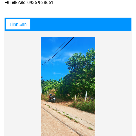
📲 Tell/Zalo: 0936 96 8661
Hình ảnh