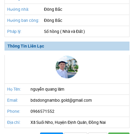
Hướng nhà:
Đông Bắc
Hướng ban công:
Đông Bắc
Pháp lý:
Sổ hồng ( Nhà và Đất )
Thông Tin Liên Lạc
Họ Tên:
nguyễn quang lâm
Email:
bdsdongnambo.gold@gmail.com
Phone:
0966571552
Địa chỉ:
Xã Suối Nho, Huyện Định Quán, Đồng Nai