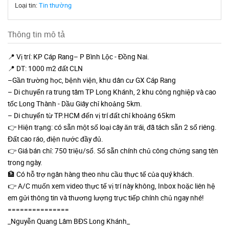
Loại tin:
Tin thường
Thông tin mô tả
📍 Vị trí: KP Cáp Rang– P Bình Lộc - Đồng Nai.
📍 DT: 1000 m2 đất CLN
–Gần trường học, bệnh viện, khu dân cư GX Cáp Rang
– Di chuyển ra trung tâm TP Long Khánh, 2 khu công nghiệp và cao
tốc Long Thành - Dầu Giây chỉ khoảng 5km.
– Di chuyển từ TP.HCM đến vị trí đất chỉ khoảng 65km
👉 Hiện trạng: có sẵn một số loại cây ăn trái, đã tách sẵn 2 sổ riêng.
Đất cao ráo, điện nước đầy đủ.
👉 Giá bán chỉ: 750 triệu/sổ. Sổ sẵn chính chủ công chứng sang tên
trong ngày.
🏦 Có hỗ trợ ngân hàng theo nhu cầu thực tế của quý khách.
👉 A/C muốn xem video thực tế vị trí này không, Inbox hoặc liên hệ
em gửi thông tin và thương lượng trực tiếp chính chủ ngay nhé!
===============
_Nguyễn Quang Lâm BĐS Long Khánh_