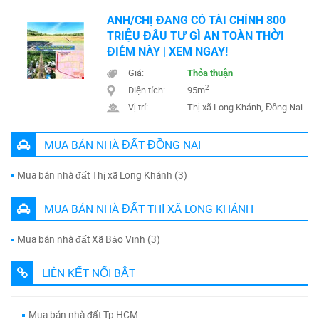
ANH/CHỊ ĐANG CÓ TÀI CHÍNH 800
TRIỆU ĐẦU TƯ GÌ AN TOÀN THỜI
ĐIỂM NÀY | XEM NGAY!
Giá:
Thỏa thuận
2
Diện tích:
95m
Vị trí:
Thị xã Long Khánh, Đồng Nai
MUA BÁN NHÀ ĐẤT ĐỒNG NAI
Mua bán nhà đất Thị xã Long Khánh (3)
MUA BÁN NHÀ ĐẤT THỊ XÃ LONG KHÁNH
Mua bán nhà đất Xã Bảo Vinh (3)
LIÊN KẾT NỔI BẬT
Mua bán nhà đất Tp HCM