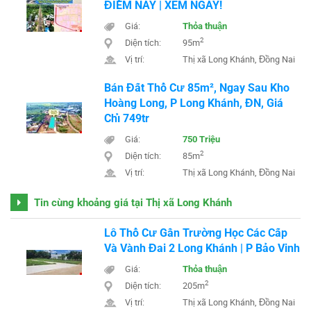
ĐIỂM NÀY | XEM NGAY!
Giá:
Thỏa thuận
2
Diện tích:
95m
Vị trí:
Thị xã Long Khánh, Đồng Nai
Bán Đất Thổ Cư 85m², Ngay Sau Kho
Hoàng Long, P Long Khánh, ĐN, Giá
Chỉ 749tr
Giá:
750 Triệu
2
Diện tích:
85m
Vị trí:
Thị xã Long Khánh, Đồng Nai
Tin cùng khoảng giá tại Thị xã Long Khánh
Lô Thổ Cư Gần Trường Học Các Cấp
Và Vành Đai 2 Long Khánh | P Bảo Vinh
Giá:
Thỏa thuận
2
Diện tích:
205m
Vị trí:
Thị xã Long Khánh, Đồng Nai