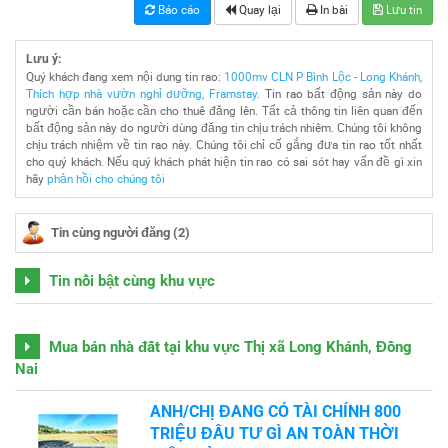
Báo cáo
Quay lại
In bài
Lưu tin
Lưu ý:
Quý khách đang xem nội dung tin rao:
1000mv CLN P Bình Lộc - Long Khánh,
Thích hợp nhà vườn nghỉ dưỡng, Framstay
. Tin rao bất động sản này do
người cần bán hoặc cần cho thuê đăng lên. Tất cả thông tin liên quan đến
bất động sản này do người dùng đăng tin chịu trách nhiêm. Chúng tôi không
chịu trách nhiệm về tin rao này. Chúng tôi chỉ cố gắng đưa tin rao tốt nhất
cho quý khách. Nếu quý khách phát hiện tin rao có sai sót hay vấn đề gì xin
hãy
phản hồi cho chúng tôi
Tin cùng người đăng (2)
Tin nổi bật cùng khu vực
Mua bán nhà đất tại khu vực Thị xã Long Khánh, Đồng
Nai
ANH/CHỊ ĐANG CÓ TÀI CHÍNH 800
TRIỆU ĐẦU TƯ GÌ AN TOÀN THỜI