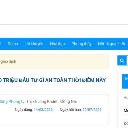
ê
Dự án
Lời khuyên
Nhà đẹp
Phong thủy
Nội - Ngoại thất
 giao dịch
M
0 TRIỆU ĐẦU TƯ GÌ AN TOÀN THỜI ĐIỂM NÀY
 Hồng Phong
tại Thị xã Long Khánh, Đồng Nai
Ngày đăng:
14/03/2026
Ngày hết hạn:
22/07/2026