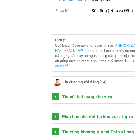
Pháp lý:
Sổ hồng ( Nhà và Đất )
Lưu ý:
Quý khách đang xem nội dung tin rao:
ANH/CHỊ ĐA
NÀY | XEM NGAY!
. Tin rao bất động sản này do ng
bất động sản này do người dùng đăng tin chịu trách
cố gắng đưa tin rao tốt nhất cho quý khách. Nếu qu
chúng tôi
Tin cùng người đăng (14)
Tin nổi bật cùng khu vực
Mua bán nhà đất tại khu vực Thị xã
Tin cùng khoảng giá tại Thị xã Lon