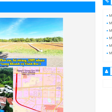
M
M
M
M
M
M