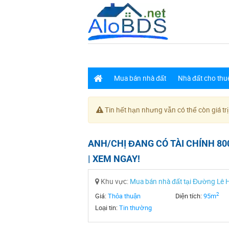
Mua bán nhà đất
Nhà đất cho thu
Tin hết hạn nhưng vẫn có thể còn giá trị
ANH/CHỊ ĐANG CÓ TÀI CHÍNH 80
| XEM NGAY!
Khu vực:
Mua bán nhà đất tại Đường Lê
2
Giá:
Thỏa thuận
Diện tích:
95m
Loại tin:
Tin thường