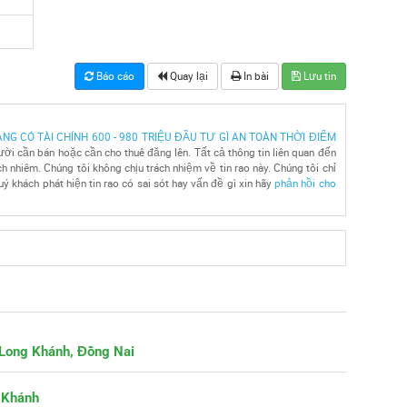
Báo cáo
Quay lại
In bài
Lưu tin
NG CÓ TÀI CHÍNH 600 - 980 TRIỆU ĐẦU TƯ GÌ AN TOÀN THỜI ĐIỂM
ười cần bán hoặc cần cho thuê đăng lên. Tất cả thông tin liên quan đến
 nhiêm. Chúng tôi không chịu trách nhiệm về tin rao này. Chúng tôi chỉ
ý khách phát hiện tin rao có sai sót hay vấn đề gì xin hãy
phản hồi cho
 Long Khánh, Đồng Nai
g Khánh