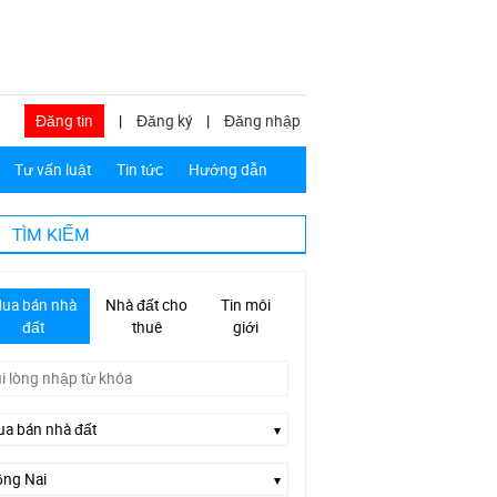
Đăng tin
|
Đăng ký
|
Đăng nhập
Tư vấn luật
Tin tức
Hướng dẫn
TÌM KIẾM
ua bán nhà
Nhà đất cho
Tin môi
đất
thuê
giới