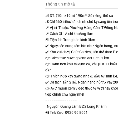
Thông tin mô tả
📐 DT: (10mx19m) 190m², Sổ riêng, thổ cư
💰 Chỉ 660 triệu/sổ. chính chủ ký sang tên tr
📍 Vị trí: Thuộc Phường Hàng Gòn, T Đồng Na
📍 Cách QL1A chỉ khoảng1km
📕 Tiện ích Trong bán kính 3km:
✔️ Ngay các trung tâm lớn như Ngân hàng, t
✔️ Khu vui chơi, Cafe Garden, sân thể thao Pic
👉 Cách trục đường vành đai 1 chỉ 1 km.
👉 Cạnh bên khu tái định cư, và QH KĐT kiểu 
gần.
👉 Thích hợp xây dựng nhà ở, đầu tư sinh lời, 
✔️ Đã tách sẵn 2 sổ. Ngân hàng hỗ trợ vay 200 t
👉 A/C muốn xem video thực tế vị trí này khô
tiếp chính chủ ngay nhé!
===============
_Nguyễn Quang Lâm BĐS Long Khánh_
📲 Tell/Zalo: 0936 96 8661