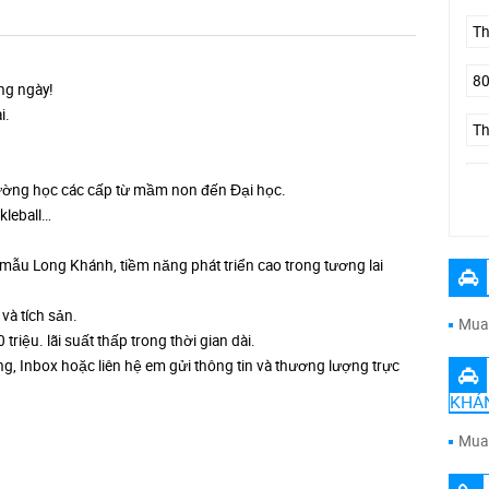
ong ngày!
i.
rường học các cấp từ mầm non đến Đại học.
kleball…
Đư
mẫu Long Khánh, tiềm năng phát triển cao trong tương lai
và tích sản.
Mua 
riệu. lãi suất thấp trong thời gian dài.
ng, Inbox hoặc liên hệ em gửi thông tin và thương lượng trực
KHÁ
Mua 