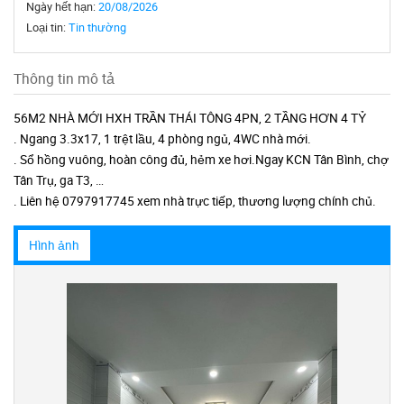
Ngày hết hạn:
20/08/2026
Loại tin:
Tin thường
Thông tin mô tả
56M2 NHÀ MỚI HXH TRẦN THÁI TÔNG 4PN, 2 TẦNG HƠN 4 TỶ
. Ngang 3.3x17, 1 trệt lầu, 4 phòng ngủ, 4WC nhà mới.
. Sổ hồng vuông, hoàn công đủ, hẻm xe hơi.Ngay KCN Tân Bình, chợ
Tân Trụ, ga T3, …
. Liên hệ 0797917745 xem nhà trực tiếp, thương lượng chính chủ.
Hình ảnh