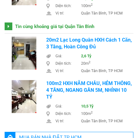
2
Diện tích:
100m
Vị trí:
Quận Tân Bình, TP HCM
Tin cùng khoảng giá tại Quận Tân Bình
20m2 Lạc Long Quân HXH Cách 1 Căn,
3 Tầng, Hoàn Công Đủ
Giá:
2,6 Tỷ
2
Diện tích:
20m
Vị trí:
Quận Tân Bình, TP HCM
100m2 HXH NĂM CHÂU, HẺM THÔNG,
4 TẦNG, NGANG GẦN 5M, NHỈNH 10
TỶ
Giá:
10,5 Tỷ
2
Diện tích:
100m
Vị trí:
Quận Tân Bình, TP HCM
MUA BÁN NHÀ ĐẤT TP HCM