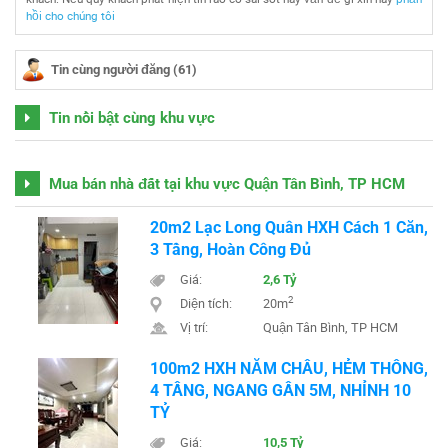
hồi cho chúng tôi
Tin cùng người đăng (61)
Tin nổi bật cùng khu vực
Mua bán nhà đất tại khu vực Quận Tân Bình, TP HCM
20m2 Lạc Long Quân HXH Cách 1 Căn,
3 Tầng, Hoàn Công Đủ
Giá:
2,6 Tỷ
2
Diện tích:
20m
Vị trí:
Quận Tân Bình, TP HCM
100m2 HXH NĂM CHÂU, HẺM THÔNG,
4 TẦNG, NGANG GẦN 5M, NHỈNH 10
TỶ
Giá:
10,5 Tỷ