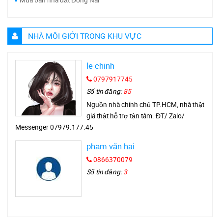
Mua bán nhà đất Đồng Nai
NHÀ MÔI GIỚI TRONG KHU VỰC
le chinh
0797917745
Số tin đăng:
85
Nguồn nhà chính chủ TP.HCM, nhà thật
giá thật hỗ trợ tận tâm. ĐT/ Zalo/
Messenger 07979.177.45
phạm văn hai
0866370079
Số tin đăng:
3