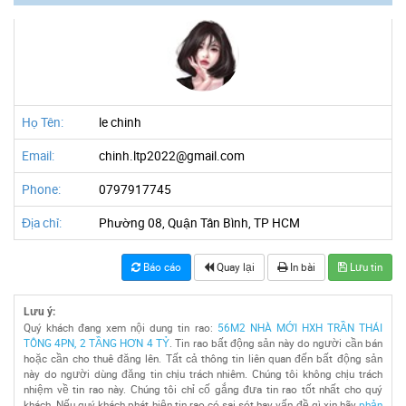
Họ Tên:
le chinh
Email:
chinh.ltp2022@gmail.com
Phone:
0797917745
Địa chỉ:
Phường 08, Quận Tân Bình, TP HCM
Báo cáo
Quay lại
In bài
Lưu tin
Lưu ý:
Quý khách đang xem nội dung tin rao:
56M2 NHÀ MỚI HXH TRẦN THÁI
TÔNG 4PN, 2 TẦNG HƠN 4 TỶ
. Tin rao bất động sản này do người cần bán
hoặc cần cho thuê đăng lên. Tất cả thông tin liên quan đến bất động sản
này do người dùng đăng tin chịu trách nhiêm. Chúng tôi không chịu trách
nhiệm về tin rao này. Chúng tôi chỉ cố gắng đưa tin rao tốt nhất cho quý
khách. Nếu quý khách phát hiện tin rao có sai sót hay vấn đề gì xin hãy
phản