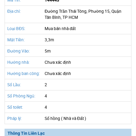
Mã Tin:
144443
Địa chỉ:
Đường Trần Thái Tông, Phường 15, Quận
Tân Bình, TP HCM
Loại BĐS:
Mua bán nhà đất
Mặt Tiền:
3,3m
Đường Vào:
5m
Hướng nhà:
Chưa xác định
Hướng ban công:
Chưa xác định
Số Lầu:
2
Số Phòng Ngủ:
4
Số toilet:
4
Pháp lý:
Sổ hồng ( Nhà và Đất )
Thông Tin Liên Lạc