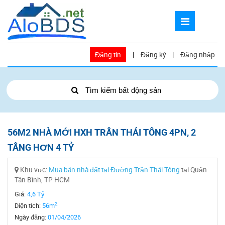
Đăng tin
|
Đăng ký
|
Đăng nhập
Tìm kiếm bất động sản
56M2 NHÀ MỚI HXH TRẦN THÁI TÔNG 4PN, 2
TẦNG HƠN 4 TỶ
Khu vực:
Mua bán nhà đất tại Đường Trần Thái Tông
tại Quận
Tân Bình, TP HCM
Giá:
4,6 Tỷ
2
Diện tích:
56m
Ngày đăng:
01/04/2026