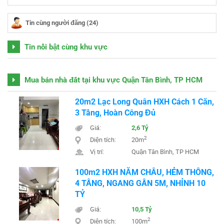
Tin cùng người đăng (24)
Tin nổi bật cùng khu vực
Mua bán nhà đất tại khu vực Quận Tân Bình, TP HCM
20m2 Lạc Long Quân HXH Cách 1 Căn,
3 Tầng, Hoàn Công Đủ
Giá:
2,6 Tỷ
2
Diện tích:
20m
Vị trí:
Quận Tân Bình, TP HCM
100m2 HXH NĂM CHÂU, HẺM THÔNG,
4 TẦNG, NGANG GẦN 5M, NHỈNH 10
TỶ
Giá:
10,5 Tỷ
2
Diện tích:
100m