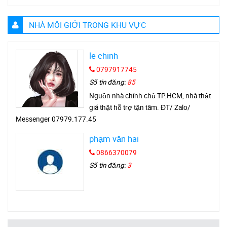
NHÀ MÔI GIỚI TRONG KHU VỰC
le chinh
0797917745
Số tin đăng:
85
Nguồn nhà chính chủ TP.HCM, nhà thật
giá thật hỗ trợ tận tâm. ĐT/ Zalo/
Messenger 07979.177.45
phạm văn hai
0866370079
Số tin đăng:
3