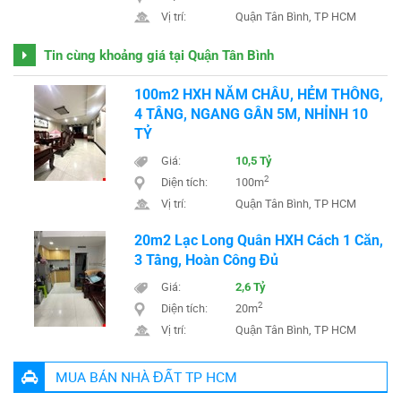
Vị trí:
Quận Tân Bình, TP HCM
Tin cùng khoảng giá tại Quận Tân Bình
100m2 HXH NĂM CHÂU, HẺM THÔNG,
4 TẦNG, NGANG GẦN 5M, NHỈNH 10
TỶ
Giá:
10,5 Tỷ
2
Diện tích:
100m
Vị trí:
Quận Tân Bình, TP HCM
20m2 Lạc Long Quân HXH Cách 1 Căn,
3 Tầng, Hoàn Công Đủ
Giá:
2,6 Tỷ
2
Diện tích:
20m
Vị trí:
Quận Tân Bình, TP HCM
MUA BÁN NHÀ ĐẤT TP HCM