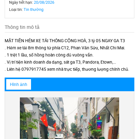
Ngày hết hạn:
20/08/2026
Loại tin:
Tin thường
Thông tin mô tả
MẶT TIỀN HẺM XE TẢI THÔNG CỘNG HOÀ, 3 tỷ 05 NGAY GA T3
. Hẻm xe tải 8m thông tứ phía C12, Phan Văn Sửu, Nhất Chi Mai.
. 1 trệt 1 lầu, sổ hồng hoàn công đủ vuông vắn.
. Vị trí tiện kinh doanh đa dạng, sát ga T3, Pandora, Etown,…
. Liên hệ 0797917745 xem nhà trực tiếp, thương lượng chính chủ.
Hình ảnh