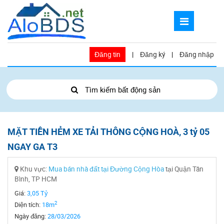
Đăng tin
|
Đăng ký
|
Đăng nhập
Tìm kiếm bất động sản
MẶT TIỀN HẺM XE TẢI THÔNG CỘNG HOÀ, 3 tỷ 05
NGAY GA T3
Khu vực:
Mua bán nhà đất tại Đường Cộng Hòa
tại Quận Tân
Bình, TP HCM
Giá:
3,05 Tỷ
2
Diện tích:
18m
Ngày đăng:
28/03/2026