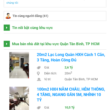
chúng tôi
Tin cùng người đăng (61)
Tin nổi bật cùng khu vực
Mua bán nhà đất tại khu vực Quận Tân Bình, TP HCM
20m2 Lạc Long Quân HXH Cách 1 Căn,
3 Tầng, Hoàn Công Đủ
Giá:
2,6 Tỷ
2
Diện tích:
20m
Vị trí:
Quận Tân Bình, TP HCM
100m2 HXH NĂM CHÂU, HẺM THÔNG,
4 TẦNG, NGANG GẦN 5M, NHỈNH 10
TỶ
Giá:
10,5 Tỷ