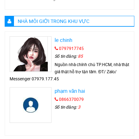
NHÀ MÔI GIỚI TRONG KHU VỰC
le chinh
0797917745
Số tin đăng:
85
Nguồn nhà chính chủ TP.HCM, nhà thật
giá thật hỗ trợ tận tâm. ĐT/ Zalo/
Messenger 07979.177.45
phạm văn hai
0866370079
Số tin đăng:
3