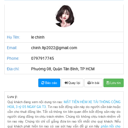
Họ Tên:
le chinh
Email:
chinh.ltp2022@gmail.com
Phone:
0797917745
Địa chỉ:
Phường 08, Quận Tân Bình, TP HCM
Báo cáo
Quay lại
In bài
Lưu tin
Lưu ý:
Quý khách đang xem nội dung tin rao:
MẶT TIỀN HẺM XE TẢI THÔNG CỘNG
HOÀ, 3 tỷ 05 NGAY GA T3
. Tin rao bất động sản này do người cần bán hoặc
cần cho thuê đăng lên. Tất cả thông tin liên quan đến bất động sản này do
người dùng đăng tin chịu trách nhiêm. Chúng tôi không chịu trách nhiệm về
tin rao này. Chúng tôi chỉ cố gắng đưa tin rao tốt nhất cho quý khách. Nếu
quý khách phát hiện tin rao có sai sót hay vấn đề gì xin hãy
phản hồi cho