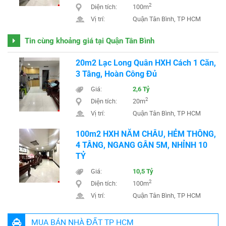
2
Diện tích:
100m
Vị trí:
Quận Tân Bình, TP HCM
Tin cùng khoảng giá tại Quận Tân Bình
20m2 Lạc Long Quân HXH Cách 1 Căn,
3 Tầng, Hoàn Công Đủ
Giá:
2,6 Tỷ
2
Diện tích:
20m
Vị trí:
Quận Tân Bình, TP HCM
100m2 HXH NĂM CHÂU, HẺM THÔNG,
4 TẦNG, NGANG GẦN 5M, NHỈNH 10
TỶ
Giá:
10,5 Tỷ
2
Diện tích:
100m
Vị trí:
Quận Tân Bình, TP HCM
MUA BÁN NHÀ ĐẤT TP HCM