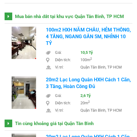
Mua bán nhà đất tại khu vực Quận Tân Bình, TP HCM
100m2 HXH NĂM CHÂU, HẺM THÔNG,
4 TẦNG, NGANG GẦN 5M, NHỈNH 10
TỶ
Giá:
10,5 Tỷ
2
Diện tích:
100m
Vị trí:
Quận Tân Bình, TP HCM
20m2 Lạc Long Quân HXH Cách 1 Căn,
3 Tầng, Hoàn Công Đủ
Giá:
2,6 Tỷ
2
Diện tích:
20m
Vị trí:
Quận Tân Bình, TP HCM
Tin cùng khoảng giá tại Quận Tân Bình
20m2 Lạc Long Quân HXH Cách 1 Căn,