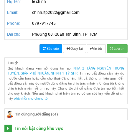
Họ Tên:
le chinh
Email:
chinh.ltp2022@gmail.com
Phone:
0797917745
Địa chỉ:
Phường 08, Quận Tân Bình, TP HCM
Báo cáo
Quay lại
In bài
Lưu tin
Lưu ý:
Quý khách đang xem nội dung tin rao:
NHÀ 2 TẦNG NGUYỄN TRỌNG
TUYỂN, GIÁP PHÚ NHUẬN, NHỈNH 1 TỶ SHR
. Tin rao bất động sản này do
người cần bán hoặc cần cho thuê đăng lên. Tất cả thông tin liên quan đến
bất động sản này do người dùng đăng tin chịu trách nhiêm. Chúng tôi không
chịu trách nhiệm về tin rao này. Chúng tôi chỉ cố gắng đưa tin rao tốt nhất
cho quý khách. Nếu quý khách phát hiện tin rao có sai sót hay vấn đề gì xin
hãy
phản hồi cho chúng tôi
Tin cùng người đăng (61)
Tin nổi bật cùng khu vực