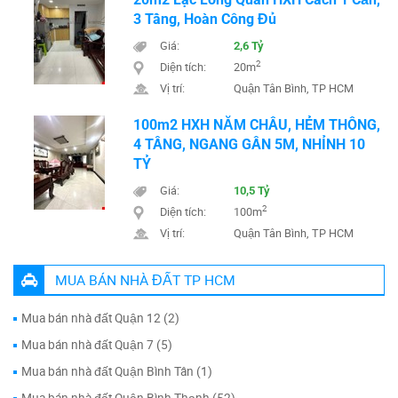
3 Tầng, Hoàn Công Đủ
Giá:
2,6 Tỷ
2
Diện tích:
20m
Vị trí:
Quận Tân Bình, TP HCM
100m2 HXH NĂM CHÂU, HẺM THÔNG,
4 TẦNG, NGANG GẦN 5M, NHỈNH 10
TỶ
Giá:
10,5 Tỷ
2
Diện tích:
100m
Vị trí:
Quận Tân Bình, TP HCM
MUA BÁN NHÀ ĐẤT TP HCM
Mua bán nhà đất Quận 12 (2)
Mua bán nhà đất Quận 7 (5)
Mua bán nhà đất Quận Bình Tân (1)
Mua bán nhà đất Quận Bình Thạnh (52)