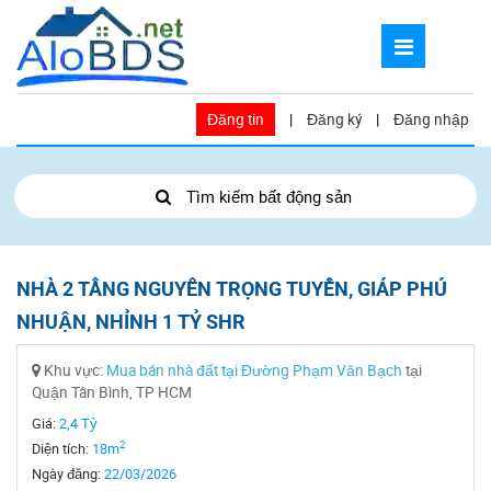
Đăng tin
|
Đăng ký
|
Đăng nhập
Tìm kiếm bất động sản
NHÀ 2 TẦNG NGUYỄN TRỌNG TUYỂN, GIÁP PHÚ
NHUẬN, NHỈNH 1 TỶ SHR
Khu vực:
Mua bán nhà đất tại Đường Phạm Văn Bạch
tại
Quận Tân Bình, TP HCM
Giá:
2,4 Tỷ
2
Diện tích:
18m
Ngày đăng:
22/03/2026